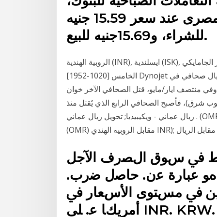
التعاملات الصباحية للبنوك،
مستقرا فى البنك الأهلى المصرى عند سعر 15.59 جنيه
للشراء، و15.69جنيه للبيع.
الروبية الهندية (INR), ايسلندية (ISK), الدولار الجامايكي (JMD), دينار أردني (دينار) Dynojet قائد القوة
الخامس [1020-1952] Dynojet قائد القوة الخامس [1020-2328]. 30 أيار (مايو) 2018 اغتيال صحافي في
 وفي منتصف ايار/مايو، قتل الصحافي الآخر خوان
ب شرق)، فأصبح الصحافي الرابع الذي يُقتل منذ
. ريال عماني - ويكيبيديا; تحويل ريال عماني (OMR) و الدولار الأمريكي (USD) : سعر اسعار الريال العماني
ﺤﻮط ﰲ سﻮق الﺼرف اﻵجل
. هﻮ ﻋﺒﺎرة ﻋن. ﺣﺎﺻل ﺿرب.
ﺘﲔ ﰲ مسﺘﻮى اﻷسﻌﺎر ﰲ
أمريكﺎ ﻋ. ﻠﻰ INR. KRW. RUB. TWD. ىﺮﺧأ. قﻮﺴﻟا.