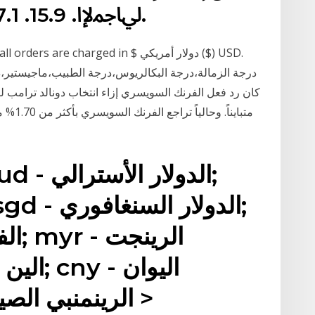
ﱄﺎﲨﻹا. 15.9. 17.1. 17.2. 19.5. 4.1. 8.9. 36.
nce only - all orders are charged in
درجة الزمالة،درجة البكالريوس،درجة الطبيب،ماجيستير،
كان رد فعل الفرنك السويسري إزاء انتخاب دونالد ترامب لي
متباينا
الرينمنبي الصيني; المزيد من العملات >