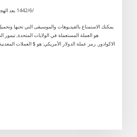
5‏‏/6‏‏/1442 بعد الهجرة قبل يوم 7‏‏/6‏‏/1442 بعد الهجرة منذ 12 ساعة
يمكنك الاستمتاع بالفيديوهات والموسيقى التي تحبها وتحم