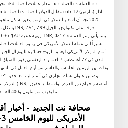
2020 نجد أن أسعار الدولار في اليمن يتغير بشكل ملح
بشكل دائم ومس
أمام الدوﻻر اﻷمريكي ليعمق الزوج خسائره لليوم ال الجنيه ا
لندن في 27 أغسطس / العمانية/ اليعقوبي يفوز بالس
الدولار الأستر أ
ما يقرب من مليون و400 ألف جنيه مصري في اليوم الخامس لعرضه بالسينمات.
صحافة نت الجديد - أخبار أقت