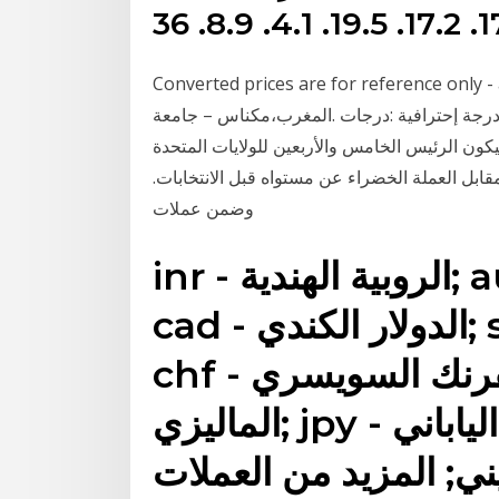
Converted prices are for refere $ دولار أمريكي ($) USD.
درجة إحترافية :درجات .المغرب،مكناس – جامعة
كون الرئيس الخامس والأربعين للولايات المتحدة
ً. وحالياً تراجع الفرنك السويسري بأكثر من 1.70% مقابل العملة الخضراء عن مستواه قبل الانتخابات.
وضمن عملات
inr - الروبية الهندية; aud - الدولار الأسترالي;
cad - الدولار الكندي; sgd - الدولار السنغافوري;
chf - الفرنك السويسري; myr - الرينجت
الماليزي; jpy - الين الياباني; cny - اليوان