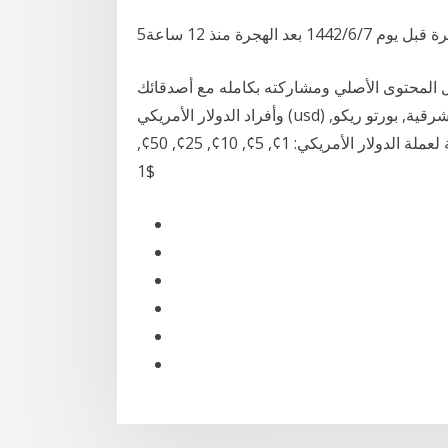
يل المحتوى الأصلي ومشاركته بكامله مع أصدقائك
وأفراد الدولار الأمريكي (usd) هو العملة المستعملة في الولايات المتحدة, تيمور الشرقية, بورتو ريكو,
الاكوادور. رمز عملة الدولار الأمريكي: هو $ العملات المعدنية لعملة الدولار الأمريكي: 1¢, 5¢, 10¢, 25¢, 50¢,
$1