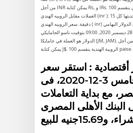
من أجل INR يمكن كتابة Rs, و IRs. الدولار الكندي ينقسم 100 cents. تحويل العملات بالروبيه الهندي . محول
العملات مقابل الروبيه الهندي (inr ): التحويل بين الروبيه الهندي و العملات الأخرى. الأسعار يتم تحديثها كل 15
دقيقة. سعر الروبيه الهندي ( inr) مقابل الدولار البهامي ( bsd) اليوم 1 روبيه هندي = 0.0136 دولار بهامي
الاثنين, 28 ديسمبر 2020, 19:30 بتوقيت نيودلهي , الاثنين, 28 ديسمبر 2020, 09:00 بتوقيت ناسو الجامايكي
الدولار هو العملة في جامايكا (JM, JAM). الرمز من أجل INR يمكن كتابة Rs, و IRs. الرمز من أجل JMD
 أقتصادية : استقر سعر
الدولار الأمريكى لليوم الخامس 3-12-2020، فى
ر، مع بداية التعاملات
 البنك الأهلى المصرى