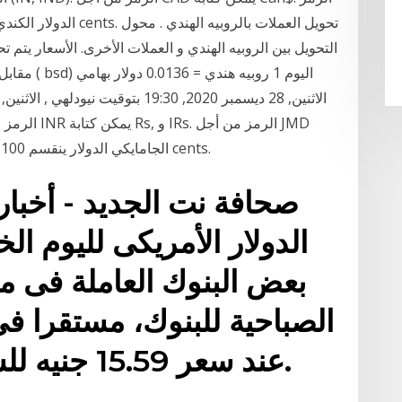
يمكن كتابة J$. الروبية الهندية ينقسم 100 paise. الجامايكي الدولار ينقسم 100 cents.
صحافة نت الجديد - أخبار
بعض البنوك العاملة فى مص
الصباحية للبنوك، مستقرا فى
عند سعر 15.59 جنيه للشراء، و15.69جنيه للبيع.