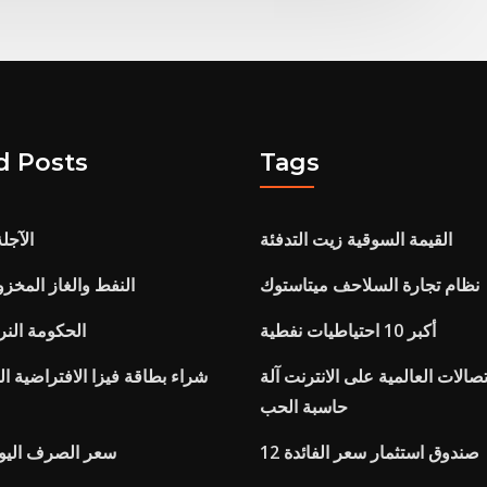
d Posts
Tags
القيمة السوقية زيت التدفئة
Bse sensex الآج
نظام تجارة السلاحف ميتاستوك
Contango النفط والغاز المخ
أكبر 10 احتياطيات نفطية
الحكومة النر
صالات العالمية على الانترنت آلة
شراء بطاقة فيزا الافتراضية ا
حاسبة الحب
12 صندوق استثمار سعر الفائدة
Nzd إلى inr سعر الصرف الي