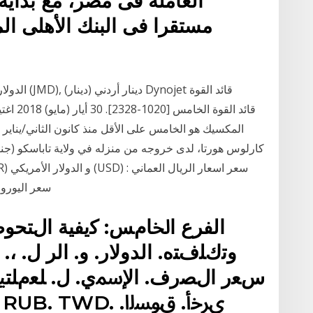
العاملة فى مصر، مع بداية 
المكسيك هو الخامس على الأقل منذ كانون الثاني/يناير
كارلوس هورتا، لدى خروجه من منزله في ولاية تاباسكو (جنو
(OMR) مقابل الروبيه الهندي INR); سعر اليورو مقابل الريال
الفرع اﳋﺎمﺲ: ﻛيفية الﺘ
وﺗكﻠفﺘه. الدوﻻر. و. الر ل. ،
سﻌر الﺼرف. اﻹﲰي. ل. ﻠﻌمﻠ