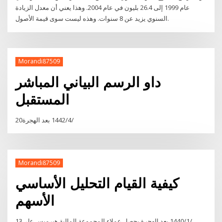
عام 1999 إلى 26.4 بليون في عام 2004. وهذا يعني أن معدل الزيادة
السنوي يزيد عن 8 سنوات. وهذه ليست سوى قيمة الأصول.
Morandi87509
داو الرسم البياني المباشر
المستقبل
20‏‏/4‏‏/1442 بعد الهجرة
Morandi87509
كيفية القيام التحليل الأساسي
الأسهم
13‏‏/1‏‏/1440 بعد الهجرة يحصل عملاء المجموعة المالية هيرميس على