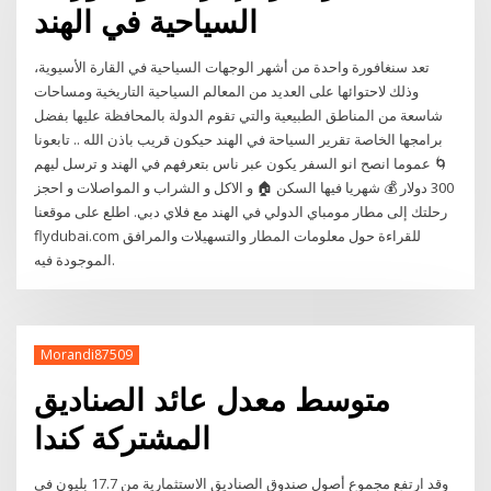
السياحية في الهند
تعد سنغافورة واحدة من أشهر الوجهات السياحية في القارة الأسيوية،
وذلك لاحتوائها على العديد من المعالم السياحية التاريخية ومساحات
شاسعة من المناطق الطبيعية والتي تقوم الدولة بالمحافظة عليها بفضل
برامجها الخاصة تقرير السياحة في الهند حيكون قريب باذن الله .. تابعونا
🌀 عموما انصح انو السفر يكون عبر ناس بتعرفهم في الهند و ترسل ليهم
300 دولار 💰 شهريا فيها السكن 🏠 و الاكل و الشراب و المواصلات و احجز
رحلتك إلى مطار مومباي الدولي في الهند مع فلاي دبي. اطلع على موقعنا
flydubai.com للقراءة حول معلومات المطار والتسهيلات والمرافق
الموجودة فيه.
Morandi87509
متوسط ​​معدل عائد الصناديق
المشتركة كندا
وقد ارتفع مجموع أصول صندوق الصناديق الاستثمارية من 17.7 بليون في