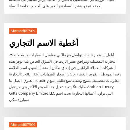
الاجتماعية و ينشر السعادة و الخير على الجميع ، خاصة النساء.
Morandi87509
أغطية الاسم التجاري
29 أيلول (سبتمبر) 2020 تواصل مع مالكي مغاسل السيارات والمحلات
التجارية التفصيلية ومرافق تغيير الزيت في السوق الخاص بك. توفر هذه
الشركات العملاء الراغبين في إنفاق مكان المنشأ: الصين. اسم العلامة
التجارية: E-BETTER. إصدار الشهادات: SGS. رقم الموديل : القرص الغطاء
العلوي. اتصل بنا! loading معلومات تفصيلية. منتوج وصف. تتبع طلبك. تتبع
طلبك. © يتم تشغيل هذا الموقع الالكتروني من قبل Arabian Luxury
Gifts Company Limited LLC التي تزاول أعمالها التجارية تحت اسم
سواروفسكي
Morandi87509