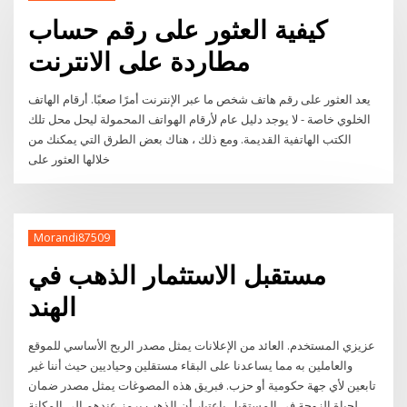
كيفية العثور على رقم حساب
مطاردة على الانترنت
يعد العثور على رقم هاتف شخص ما عبر الإنترنت أمرًا صعبًا. أرقام الهاتف
الخلوي خاصة - لا يوجد دليل عام لأرقام الهواتف المحمولة ليحل محل تلك
الكتب الهاتفية القديمة. ومع ذلك ، هناك بعض الطرق التي يمكنك من
خلالها العثور على
Morandi87509
مستقبل الاستثمار الذهب في
الهند
عزيزي المستخدم. العائد من الإعلانات يمثل مصدر الربح الأساسي للموقع
والعاملين به مما يساعدنا على البقاء مستقلين وحياديين حيث أننا غير
تابعين لأي جهة حكومية أو حزب. فبريق هذه المصوغات يمثل مصدر ضمان
لحياة الزوجة في المستقبل باعتبار أن الذهب يرمز عندهم الى المكانة