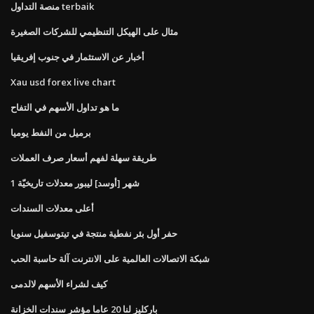
منصة التداول terbaik
مثال على الهيكل التنظيمي للشركات الصغيرة
أخبار عن الاستثمار في جنوب إفريقيا
Xau usd forex live chart
ما هو تداول الأسهم في التفاح
برميل من النفط يوميا
طريقة سهلة لفهم أسعار صرف العملات
1 شهر [أوسد] ليبور معدلات تاريخيّة
أعلى معدلات السندات
حفر أول بئر نفطية منتجة في تيتوسفيل سنويا
شبكة الاتصالات العالمية على الانترنت آلة حاسبة الحب
كيف لشراء الأسهم لالدمى
باركليز لنا 20 عاما مؤشر سندات الخزانة