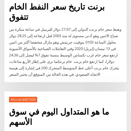
برنت تاريخ سعر النفط الخام
تتفوق
وهبط سعر خام برنت الدولي إلى 27.67 دولار للبرميل في ساعة مبكرة من
صباح الاثنين وهو أدنى مستوى له منذ 2003 قبل ارتفاعه إلى 28.25 دولار
بحلول الساعة 0103 بتوقيت جرينتش وهو مازال منخفضا أكثر من اثنين
في 13 نيسان (إبريل) 2020 وفي التعاملات الصباحية بالأسواق الآسيوية
ارتفع سعر خام غرب تكساس الوسيط بنسبة تفوق 7% ليصل إلى 24.36
دولارا، كما ارتفع خام برنت خام برنتكما نرى على إطار الأربع ساعات،
يتحرك خام برنت أعلى خط المتوسط المتحرك 200 في إشارة إلى هيمنة
الاتجاه الصعودي. في هذه الحالة من المتوقع أن يختبر السعر
Morandi87509
ما هو المتداول اليوم في سوق
الأسهم