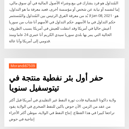
المُتداول هو فرد يشارك في بيع وشراء الأصول المالية في أي سوق مالي،
إما لنفسه أو نيابة عن شخص أو مؤسسة أخرى، فعبد معرفة ما هو التداول،
لا بُد من معرفة الفرق الرئيس بين المُتداول والمُستثمر Jan 08, 2021 · هو
حكم التداول في ما الأسهم. حكم التداول في الأسهم أنا شاب من سوريا
أعيش حاليا في أمريكا وقد انتقلت للعيش في أمريكا بسبب الظروف
الحالية التي يمر بها بلدي سوريا سيدي الكريم أنا عمري 24 عاما ومنذ
قدومي إلى أمريكا وأنا عالة.
Morandi87509
حفر أول بئر نفطية منتجة في
تيتوسفيل سنويا
ولاية داكوتا الشمالية قادت ثورة النفط غير التقليدي في أمريكا قبل أكثر
من عقد من الزمن. الآن حوض باكين للنفط الصخري في الولاية يقود
تراجعا كبيرا في هذا القطاع. إنتاج النفط في الولاية، موطن أكثر الأجزاء
إنتاجية في حوض