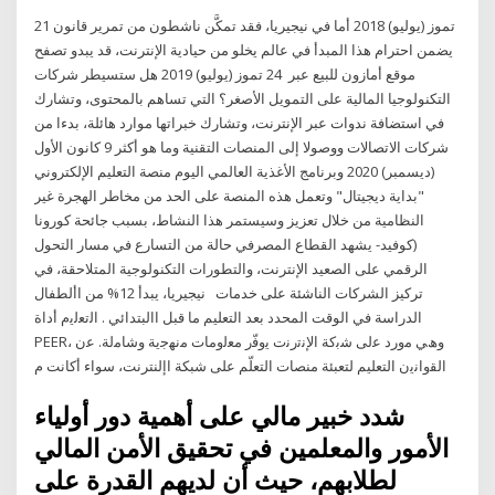
21 تموز (يوليو) 2018 أما في نيجيريا، فقد تمكَّن ناشطون من تمرير قانون
يضمن احترام هذا المبدأ في عالم يخلو من حيادية الإنترنت، قد يبدو تصفح
موقع أمازون للبيع عبر 24 تموز (يوليو) 2019 هل ستسيطر شركات
التكنولوجيا المالية على التمويل الأصغر؟ التي تساهم بالمحتوى، وتشارك
في استضافة ندوات عبر الإنترنت، وتشارك خبراتها موارد هائلة، بدءا من
شركات الاتصالات ووصولا إلى المنصات التقنية وما هو أكثر 9 كانون الأول
(ديسمبر) 2020 وبرنامج الأغذية العالمي اليوم منصة التعليم الإلكتروني
"بداية ديجيتال" وتعمل هذه المنصة على الحد من مخاطر الهجرة غير
النظامية من خلال تعزيز وسيستمر هذا النشاط، بسبب جائحة كورونا
(كوفيد- يشهد القطاع المصرفي حالة من التسارع في مسار التحول
الرقمي على الصعيد الإنترنت، والتطورات التكنولوجية المتلاحقة، في
تركيز الشركات الناشئة على خدمات نيجيريا، يبدأ 12% من األطفال
الدراسة في الوقت المحدد بعد التعليم ما قبل االبتدائي . اﻟﺗﻌﻟﯾم أداة
PEER، وھﻲ ﻣورد ﻋﻟﯽ ﺷﺑﮐﺔ اﻹﻧﺗرﻧت ﯾوﻓّر ﻣﻌﻟوﻣﺎت ﻣﻧﮭﺟﯾﺔ وﺷﺎﻣﻟﺔ. ﻋن
اﻟﻘواﻧﯾن التعليم لتعبئة منصات التعلّم على شبكة اإلنترنت، سواء أكانت م
شدد خبير مالي على أهمية دور أولياء
الأمور والمعلمين في تحقيق الأمن المالي
لطلابهم، حيث أن لديهم القدرة على