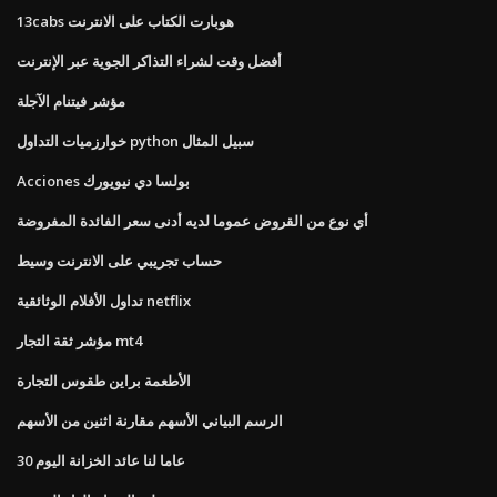
13cabs هوبارت الكتاب على الانترنت
أفضل وقت لشراء التذاكر الجوية عبر الإنترنت
مؤشر فيتنام الآجلة
خوارزميات التداول python سبيل المثال
Acciones بولسا دي نيويورك
أي نوع من القروض عموما لديه أدنى سعر الفائدة المفروضة
حساب تجريبي على الانترنت وسيط
تداول الأفلام الوثائقية netflix
مؤشر ثقة التجار mt4
الأطعمة براين طقوس التجارة
الرسم البياني الأسهم مقارنة اثنين من الأسهم
30 عاما لنا عائد الخزانة اليوم