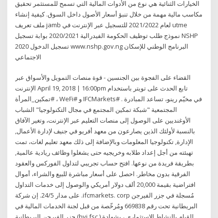
الخيارات الثنائية هي نوع من الأدوات المالية التي تسمح للمستثمر تحقيق
مكاسب مالية مهمة من خلال تنبؤ أسعار الأصول داخل السوق. كيفية إنشاء
ملف تعريف jamb لعام 2021/2022 للتسجيل عبر الإنترنت في utme
نموذج طلب توظيف الحكومة الفيدرالية 2020/2021 بوابة تسجيل NSHP
تسجيل الدخول 2020 www.nshp.gov.ng البرنامج الوطني للإسكان
الاجتماعي
القضاء على الفجوة بين الجنسين - قوة منصات التمويل والأسواق عبر
الإنترنت April 19, 2018 | 16:00pm تابع الحدث على تويتر باستخدام
#تمكين_المرأة ، WeFi# و IFCMarkets# . في مخيّم رينو، تساعد المبادرة
المجتمعية "شبكة تمكين المجتمع في مجال التكنولوجيا" الشباب
الأوغنديين على الوصول إلى منصات التعليم عبر الإنترنت، وتغير الآفاق
بالنسبة لأولئك الذين يصارعون من معهد أفريو في جنيف لإدارة الأعمال,
الإدارة, تكنولوجيا المعلومات وبالإضافة إلى ذلك معهد تعليم لغات، تمت
تهبئته من أجل إعداد طلابه وخريجيه حتى يشغلوا وظائف ريادية عالمية,
بطريقة فريدة من نوعها. افتح حساب تجريبي لتداول الفوركس والعقود
الفرقية بدون مخاطر. احصل على أسعار مباشرة للبيع والشراء، أموال
افتراضية بقيمة 20,000 ألف دولار أمريكي والوصول إلى خدمات التداول
على مدار 24/5. إن شركة .ifcmarkets. corp مُسجلة في جزر الفيرجن
البريطانية تحت رقم 669838 ومُرخّصة من قبل لجنة الخدمات المالية في
جزر الفيرجن البريطانية (bvi fsc ) للقيام بالنشاط الاستثماري ، بشهادة