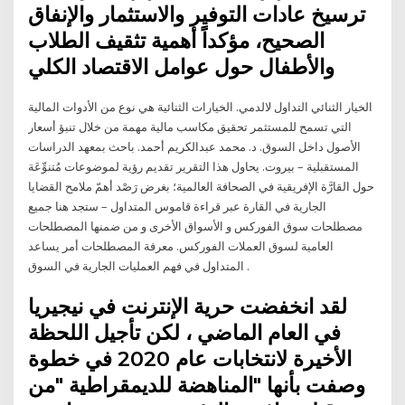
ترسيخ عادات التوفير والاستثمار والإنفاق
الصحيح، مؤكداً أهمية تثقيف الطلاب
والأطفال حول عوامل الاقتصاد الكلي
الخيار الثنائي التداول لالدمي. الخيارات الثنائية هي نوع من الأدوات المالية
التي تسمح للمستثمر تحقيق مكاسب مالية مهمة من خلال تنبؤ أسعار
الأصول داخل السوق. د. محمد عبدالكريم أحمد. باحث بمعهد الدراسات
المستقبلية – بيروت. يحاول هذا التقرير تقديم رؤية لموضوعات مُتنوِّعَة
حول القارَّة الإفريقية في الصحافة العالمية؛ بغرض رَصْد أهمّ ملامح القضايا
الجارية في القارة عبر قراءة قاموس المتداول – ستجد هنا جميع
مصطلحات سوق الفوركس و الأسواق الأخرى و من ضمنها المصطلحات
العامية لسوق العملات الفوركس. معرفة المصطلحات أمر يساعد
المتداول في فهم العمليات الجارية في السوق .
لقد انخفضت حرية الإنترنت في نيجيريا
في العام الماضي ، لكن تأجيل اللحظة
الأخيرة لانتخابات عام 2020 في خطوة
وصفت بأنها "المناهضة للديمقراطية "من