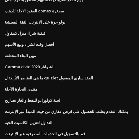
العقود الآجلة للذهب comex مصغرة
نولو حرة على الانترنت الثقة المعيشة
كيفية شراء منزل كمقاول
أفضل وقت لشراء وبيع الأسهم
مهن البناء المختلفة
Gamma civic الشواغر 2020
ما هي العناصر الأربعة ل quizlet العقد ساري المفعول
منتدى التجارة الآجلة
لجنة كولورادو للنفط والغاز تصاريح
يمكنك التقدم بطلب للحصول على قرض عقاري من حيث المبدأ عبر الإنترنت
التداول لتنزيل الكاسيت الحية
قم بالتسجيل في الخدمات المصرفية عبر الإنترنت