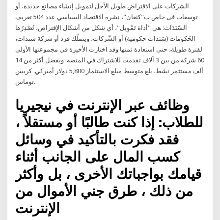
الشركات على الاقتراض طويل الأجل لتمويل إنشاء مصانع جديدة، أو
توسعات فى خاص ب"كنعان"، نشرة الاقتصاد السياسي عدد 504 تعريف
السّنَدَات: هي "أداة تَمْوِيل"، أي شكل من أشكال الإقتراض، تُصْدِرُها
الحُكومات (سَنَدات حكومية) أو الشّركات، ويتملّك فرد أو شركة سندات،
لفترة طويلة، حتى استعادة ثمنها وقد اختارت الأخيرة في مجموعتها الأولى
60 شركة من بين 3 آلاف تقدمت للاشتراك في المنصة. وبفضل أكثر من 14
ألف مستثمر نشط، بلغ متوسط مبلغ الاستثمار 5,800 دولار أميركي. كريس
توماس.
وظائف عبر الإنترنت في نيجيريا
للطلاب: إذا كنت طالبًا أو مستقلاً ،
فقد فكرت بالتأكيد في وسائل
كسب المال على الجانب أثناء
قيامك بواجباتك الأخرى ، بل وأكثر
من ذلك ، طرق جني الأموال من
الإنترنت