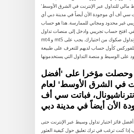
ضل وسيط مالي للتداول عبر الإنترنت في الشرق الأوسط'
، فباتت سي أف أي موجودة الأن أيضاً في مدينة دبي أي
ي غير محدود ومجاني للممارسة. هذا هو حساب
يقي. افتح حساب تجريبي وادخل إلى منصات تداول
mt4 و mt5 متعددة على الفور. ابدأ برصيد افتراضي بقيمة $100,000 وتداول صكوك من اختيارك. يجب على
لفوركس كأول حساب لديهم للتعرف على طبيعة
 تتجاوز 22 عاماً، وحصلت مؤخرا على 'أفضل
نت في الشرق الأوسط' لعام
س إنترناشيونال، فباتت سي أف
ة الأن أيضاً في مدينة دبي
ة تداول الوسيط عبر الإنترنت 2021 - اشترِ أفضل فائز اختبار تداول وسيط عبر الإنترنت حتى
ب إذا كنت ترغب في ترك تعليق حول كيفية العثور