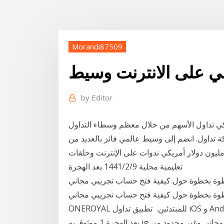
Morandi87509
 على الانترنت وسيط
by
Editor
اكي تداول الأسهم من خلال معظم وسطاء التداول
 تداول. انضم إلى وسيط عالمي فائز بالعديد من
مليون دولار أمريكي ندوات على الإنترنت وحلقات
تعليمية محلية 9‏‏/2‏‏/1441 بعد الهجرة
وة حول كيفية فتح حساب تجريبي مجاني LMAX للمبتدئين. ️ تطبيق تداول iOS و Android
 خطوة بخطوة حول كيفية فتح حساب تجريبي مجاني
ONEROYAL للمبتدئين. ️ تطبيق تداول iOS و Android قابل للتنزيل. واجهة تداول سهلة للغاية. 16‏‏/6‏‏/1440
بعد الهجرة 1 موثوق به ig وسيط استعراض على الانترنت. حساب تجريبي مجاني وغير محدود من ig. بالمقارنة