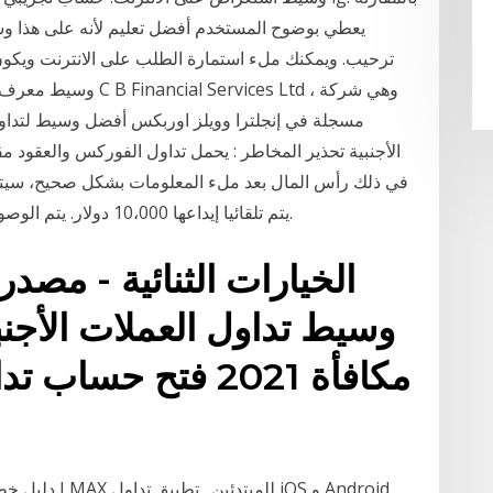
ترحيب. ويمكنك ملء استمارة الطلب على الانترنت ويكون
مسجلة في إنجلترا وويلز اوربكس أفضل وسيط لتداول ا
الأجنبية تحذير المخاطر : يحمل تداول الفوركس والعقود م
في ذلك رأس المال بعد ملء المعلومات بشكل صحيح، سيت
يتم تلقائيا إيداعها 10،000 دولار. يتم الوصول إلى المنطقة الخاصة باستخدام قائمة الخيارات.
الخيارات الثنائية - مصدرا
مكافأة 2021 فتح ح
دليل خطوة بخط