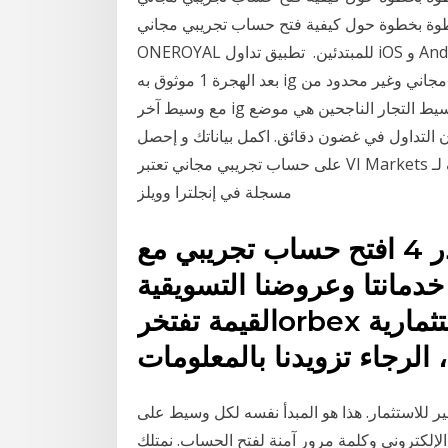
 خطوة بخطوة حول كيفية فتح حساب تجريبي مجاني
ONEROYAL للمبتدئين. ️ تطبيق تداول iOS و Android قابل للتنزيل. واجهة تداول سهلة للغاية. 16‏‏/6‏‏/1440
بعد الهجرة 1 موثوق به ig وسيط استعراض على الانترنت. حساب تجريبي مجاني وغير محدود من ig. بالمقارنة
مع وسيط آخر ig يعطي بوضوح المستخدم أفضل تعليم لأنه على هذا وسيط التجار الناجحين هي موضع
 التداول في غضون دقائق. اكمل بياناتك و إحصل
على حساب تجريبي مجاني تعتبر VI Markets وسيط معرف لـ C B Financial Services Ltd ، وهي شركة
مسجلة في إنجلترا وويلز
حساب تجريبي للميتاتريدر 4 افتح حساب تجريبي معorbex
خدمانتا وعروضنا التسويقية
القيمة تفتخرorbex بخدمتكم وتتمنى لكم تجربة استثمارية
 الرجاء تزويدنا بالمعلومات
ير للاستثمار. هذا هو المبدأ نفسه لكل وسيط على
الإلكتروني وكلمة مرور آمنة لفتح الحساب. نمتلك