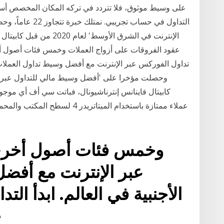
على وسيط موثوق، فلا تتردد في تركه المكان المخصص أسفل
التداول في حساب ت
الإنترنت في الشرق الأوسط
كابيتال فاينانس إنترناشيونال، فباتت سي أف أي موجود
عملاء ممتازة باستخدام الميتاتري
وخمس فئات أصول أخرى.
عبر الإنترنت مع أفض
الأجنبية في العالم. ابدأ ال
ت