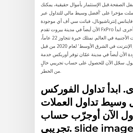
 الصفحة.قبل الإستثمار بأموال حقيقية، يمكنك
جريبي. نمتلك خبرة تتجاوز 22 عاماً، وحصلت مؤخرا على 'أفضل وسيط مالي للتداول عبر
' لعام 2020 من قبل كابيتال فاينانس إنترناشيونال، فباتت سي أف أي موجودة
الأن أيضاً في مدينة بيروت تقدم FxPro عقود الفروقات على أزواج العملات وخمس فئات أصول أخرى. ابدأ
تداول الفوركس عبر الإنترنت مع أفضل وسيط تداول العملات الأجنبية في العالم. نمتلك خبرة تتجاوز 22 عاماً،
وحصلت مؤخرا على 'أفضل وسيط مالي للتداول عبر الإنترنت في الشرق الأوسط' لعام 2020 من قبل
ة الأن أيضاً في مدينة عمّان توفر أوربكس خدمة
در 4 لسطح المكتب والمحمول. سجّل الآن للحصول على حساب تجريبي خالٍ
من الخطر.
 ابدأ تداول الفوركس
ل وسيط تداول العملات
تداول الآن أوجرّب حساب
جريبي. slide image