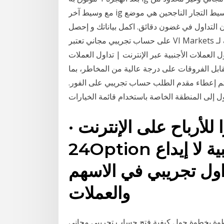
مع وسيط آخر ig يعطي بوضوح المستخدم أفضل تعليم لأنه على هذا وسيط التجار الناجحين هي موضع
 التداول في غضون دقائق. اكمل بياناتك و إحصل
على حساب تجريبي مجاني تعتبر VI Markets وسيط معرف لـ C B Financial Services Ltd ، وهي شركة
لعملات الأجنبية عبر الإنترنت | تداول العملات
قابل الفروقات على درجة عالية من المخاطر، بما
م إعطاء مقدم الطلب حساب تجريبي على الفور.
 للأرباح على الإنترنت ·
24Option وسيط تداول العملات الأجنبية لا إيداع
ساب تداول تجريبي في الاسهم
والعملات
وة حول كيفية فتح حساب تجريبي مجاني LMAX للمبتدئين. ️ تطبيق تداول iOS و Android