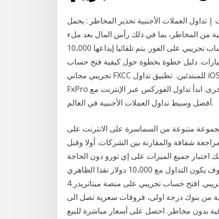
| تداول العملات الأجنبية تحذير المخاطر : يحمل
ة من المخاطر، بما في ذلك رأس المال بعد ملء
المعلومات بشكل صحيح، سيتم إعطاء مقدم الطلب حساب تجريبي على الفور. يتم تلقائيا إيداعها 10،000
لخيارات. دليل خطوة بخطوة حول كيفية فتح حساب
تجريبي مجاني FXCC للمبتدئين. ️ تطبيق تداول iOS و Android قابل للتنزيل. واجهة تداول سهلة للغاية. تقدم
FxPro عقود الفروقات على أزواج العملات وخمس فئات أصول أخرى. ابدأ تداول الفوركس عبر الإنترنت مع
أفضل وسيط تداول العملات الأجنبية في العالم.
مجموعة متنوعة من السماسرة على الانترنت على
اجعة شفافة والمقارنة بين الشركات. أولا وقبل
اختبار جميع الميزات على إي تورو دون الحاجة
إلى المخاطرة بأي الحقيقي المال. وكبديل لذلك، سوف يكون التداول مع 10،000 دولار نقدا الظاهري
المتوفرة مع حساب تجريبي. افتح حساب تجريبي على منصة ميتاتريدر 4 (mt4) مع أفضل وسيط فوركس في
ة من بنوك درجة اولى، فروقات سعرية تصل الى
ية بدون مخاطر. احصل على أسعار مباشرة للبيع