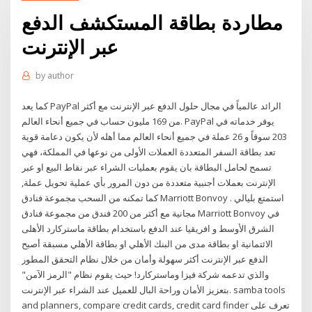
مطاردة بطاقة المستكشف الدفع
عبر الإنترنت
by
author
كما يعد PayPal الرائد عالمياً في مجال حلول الدفع عبر الإنترنت مع أكثر
من 169 مليون حساب في جميع أنحاء العالم. PayPal يوفر خدماته في
203 سوقاً و 26 عملة في جميع أنحاء العالم مما أهله لأن يكون دعامة قوية
تعد بطاقة السفر المتعددة العملات الأولى من نوعها في المملكة، فهي
تسمح لحامل البطاقة بان يقوم بعمليات الشراء عبر نقاط البيع او عبر
الإنترنت بعملات أجنبية متعددة من دون المرور بأي عملية تحويل عملة,
كما تمكنه من السحب مجموعة فنادق Marriott Bonvoy . استمتع بليالي
مجانية مع أكثر من 200 فندق من مجموعة فنادق Marriott Bonvoy في
الشرق الأوسط و افريقيا عند الدفع باستخدام بطاقة ماستركارد الأهلى
الائتمانية او بطاقة مدى من البنك الأهلي او بطاقة الأهلي مسبقة أصبح
الدفع عبر الإنترنت أكثر سهولة وأمان من خلال نظام التحقق المطور
والذي تدعمه شركة فيزا وماستركارد! حيث يقوم نظام "الرمز الآمن"
بتعزيز الأمان وراحة البال للعميل عند الشراء عبر الإنترنت. samba tools
and planners, compare credit cards, credit card finder تعرف على