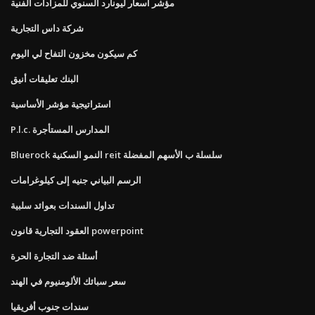
مؤشر أسعار ليونارد السنوي للمزادات الفنية
شركة داس التجارية
كم سيكون مخزون التفاح لي اليوم
البنك تعليقات أنيق
استراتيجية مؤشر الأساسية
P.l.c. المدارس المستأجرة
Bluerock النمو السكنية reit سلسلة ب الأسهم المفضلة
الرسم البياني جنيه إلى كيلوغرامات
تداول السندات بعوائد سلبية
العقود التجارية قانون powerpoint
أسئلة ضد التجارة الحرة
سعر سبائك الألومنيوم في الهند
سندات جنوب أفريقيا