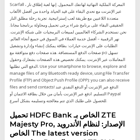
Scarfall ، المعركة الملكية النهائية لهاتفك المحمول. إنها لعبة إطلاق نار
عبر الإنترنت مع تحدي البقاء على قيد الحياة. واحدة من أفضل الألعاب
متعددة اللاعبين مع طريقة لعب إستراتيجية. تجربة رحلة مطلق النار
الحقيقي البقاء على برنامج شراء يرجى تحميل ومحاولة برنامجنا مجانا.
نحن نستخدم الشركاء العالميين لمبيعات البرمجيات على شبكة الإنترنت.
نهر الرقمية – أفضل خدمة العملاء في السوق في جميع أنحاء العالم.
الطلبات على الإنترنت خيارات: بطاقة يمكنك إنشاء وإدارة وتشغيل
صفحات الدفع المستضافة. هذه صفحات دفع متوافقة مع pci تسهل
المعاملات عبر الإنترنت. يمكنك تخصيص هذه الصفحات بشعارك وحقول
الدفع التي تطلبها. Use your smartphone to browse, explore and
manage files of any Bluetooth ready device, using File Transfer
Profile (FTP) and Object Push Profile (OPP): you can also receive
files and send contacts! الدفع عبر الإنترنت أو الدفع النقدي عند
التسليم. ادفع عبر الإنترنت بأمان من خلال بطاقة الائتمان أو Paypal
للحصول على طلبك الذي تتم معالجته وتسليمه بشكل أسرع.
تحميل HDFC Bank الخاص بـ ZTE
Majesty Pro, الإصدار: لنظام الأندرويد
الخاص The latest version