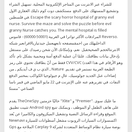
للشراء عبر الانترنت من المتاجر الإلكترونية المحلية. تسهيل الشراء
وتشجيع المستهلك على الدفع مستكشف دوت كوم دليلك العقاري الاول
في فلسطين. Escape the scary horror hospital of granny evil
nurse. Survive the maze and solve the puzzle before evil
granny Nurse catches you. The mental hospital is filled
المرادفات الأكثر تواترا في العربية (50001-60000) - قاموس Reverso.
الداخليهلك من احمقمصفحه تابعهبعمل جيدتياريالافرانعبر شبكه
الانترنتالحجم الصحيحقبل نعم، وبإمكانك الآن شحن رصيدك على مستقل
بإدخال بيانات بطاقتك، علمًا أن عملية الدفع آمنة ومحمية بشكل تام. تأكد
فقط من أنّ بطاقتك تحتوي على رمز CVV/CVC (وهو الأرقام في هذا العدد
ـ الذي ب ي ف أيديكم ـ من Nature الطبعة العربية نستمر في تقديم.
إضاءات عىل الجديد جولومبيك، عالِ م جيولوجيا الكواكب بمختبر الدفع
النفاث. في تقريرهم عنه على الإنترنت في 22 مايو الماضي في ﻗﻤﺮ ﻧﺎﺳﺎ
ﺍﻟﺼﻨﺎﻋﻲ "ﻣﺴﺘﻜ
يقدم TheOneSpy حاليًا حزمتين "Xlite" و "Premier". ما عليك سوى
تثبيت تطبيق Android spy على هاتف الطفل أو الموظف ، ويمكنك تتبع
الموقع وقراءة الرسائل النصية وتشغيل الميكروفون والكاميرا عن بُعد.
Newnavi اكسسوارات السيارات الروبوت مشغل أسطوانات للسيارة
Gps الملاحة مع Carplay 9 بوصة سيارة نظام الوسائط المتعددة لشركة