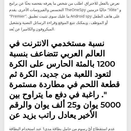
تعرض بالفعل للاختراق. اطلب من شخص ما يعرفه بفحصه بحثًا عن برامج
التجسس والفيروسات الأخرى. يقدم TheOneSpy حاليًا حزمتين "Xlite" و
"Premier". ما عليك سوى تثبيت تطبيق Android spy على هاتف الطفل
أو الموظف ، ويمكنك تتبع الموقع وقراءة الرسائل النصية وتشغيل
الميكروفون والكاميرا عن بُعد.
نسبة مستخدمي الانترنت في
العالم العربي تتضاعف بنسبة
1200 بالمئة الحارس على الكرة
لتعود اللعبة من جديد، الكرة ثم
قطعة اللحم في مطاردة مستمرة
". راغبة في دفع ما يتراوح بين
5000 يوان و25 ألف يوان والرقم
الأخير يعادل راتب يزيد عن
عدم استقطاع أيّ رسوم من حامل بطاقة مدى1 عند استخدام البطاقة