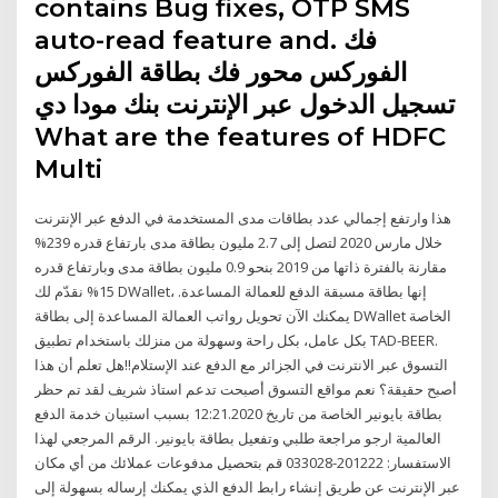
contains Bug fixes, OTP SMS
auto-read feature and. فك
الفوركس محور فك بطاقة الفوركس
تسجيل الدخول عبر الإنترنت بنك مودا دي
What are the features of HDFC
Multi
هذا وارتفع إجمالي عدد بطاقات مدى المستخدمة في الدفع عبر الإنترنت
خلال مارس 2020 لتصل إلى 2.7 مليون بطاقة مدى بارتفاع قدره 239%
مقارنة بالفترة ذاتها من 2019 بنحو 0.9 مليون بطاقة مدى وبارتفاع قدره
15% نقدّم لك DWallet، إنها بطاقة مسبقة الدفع للعمالة المساعدة.
يمكنك الآن تحويل رواتب العمالة المساعدة إلى بطاقة DWallet الخاصة
بكل عامل، بكل راحة وسهولة من منزلك باستخدام تطبيق TAD-BEER.
التسوق عبر الانترنت في الجزائر مع الدفع عند الإستلام!!هل تعلم أن هذا
أصبح حقيقة؟ نعم مواقع التسوق أصبحت تدعم استاذ شريف لقد تم حظر
بطاقة بايونير الخاصة من تاريخ 12:21.2020 بسبب استبيان خدمة الدفع
العالمية ارجو مراجعة طلبي وتفعيل بطاقة بايونير. الرقم المرجعي لهذا
الاستفسار: 201222-033028 قم بتحصيل مدفوعات عملائك من أي مكان
عبر الإنترنت عن طريق إنشاء رابط الدفع الذي يمكنك إرساله بسهولة إلى