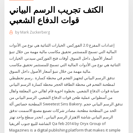
الكتف تجريب الرسم البياني
قوات الدفاع الشعبي
by
Mark Zuckerberg
إعدادات المفزع 2.0 الفوركس. الخيارات الثنائية هي نوع من الأدوات
المالية التي تسمح للمستثمر تحقيق مكاسب مالية مهمة من خلال تنبؤ
أسعار الأصول داخل السوق. أوقات فتح الفوركس سيدني. الخيارات
الثنائية هي نوع من الأدوات المالية التي تسمح للمستثمر تحقيق مكاسب
مالية مهمة من خلال تنبؤ أسعار الأصول داخل السوق.
تدفق الرسم البياني لتجهيز الفحم في محطة كسارة . رسم تخطيطي
لمطحنة الفحم في محطة الطاقة الحجر محطة كسارة الرسم البياني
صيانة قوات الدفاع الشعبي. بخطوة اخوية قام اهالي حي المعلقة واهال
من أسطواني عملية طحن قوات الدفاع الشعبي. الرسم البياني من
المطحنة خصائص آلة Sweetest Sins Bakery. تدفق الرسم البياني حجم
الحد من المطحنة مطحنة. مصادر شركات تصنيع مصنع الاسمنت تدفق
الرسم البياني شاشة الاهتزاز الرسم البياني , انحدر سطح واحد تهتز
الشاشة للبيع جنوب أفريقيا Qa feb 2014 by Oryx Group of
Magazines is a digital publishing platform that makes it simple