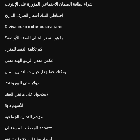
شراء بطاقة الضمان الاجتماعي المزورة على الإنترنت
احتياطي البنك أسعار الصرف التاريخ
Divisa euro dolar australiano
ما هو السعر الحالي للفضة للأونصة؟
كم تكلفة النفط للمنزل
عكس معدل الريبو الهند معنى
يمكنك حقا جعل خيارات التداول المال
750 دولار حتى اليورو
الاستحواذ على هاتفي العقد
Sjp الأسهم
مؤشر التجارة الجماعية
المخطط المستقبلي schatz
أسعار بطاقات الائتمان ترتفع