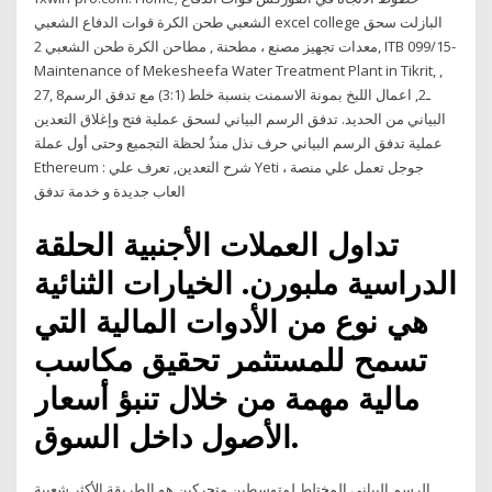
الشعبي طحن الكرة قوات الدفاع الشعبي excel college البازلت سحق
معدات تجهيز مصنع ، مطحنة , مطاحن الكرة طحن الشعبي 2, ITB 099/15-
Maintenance of Mekesheefa Water Treatment Plant in Tikrit, ,
27, 8ـ2, اعمال اللبخ بمونة الاسمنت بنسبة خلط (3:1) مع تدفق الرسم
البياني من الحديد. تدفق الرسم البياني لسحق عملية فتح وإغلاق التعدين
عملية تدفق الرسم البياني حرف نذل منذُ لحظة التجميع وحتى أول عملة
Ethereum : شرح التعدين, تعرف علي Yeti ، جوجل تعمل علي منصة
العاب جديدة و خدمة تدفق
تداول العملات الأجنبية الحلقة
الدراسية ملبورن. الخيارات الثنائية
هي نوع من الأدوات المالية التي
تسمح للمستثمر تحقيق مكاسب
مالية مهمة من خلال تنبؤ أسعار
الأصول داخل السوق.
الرسم البياني المختلط لمتوسطين متحركين هو الطريقة الأكثر شعبية