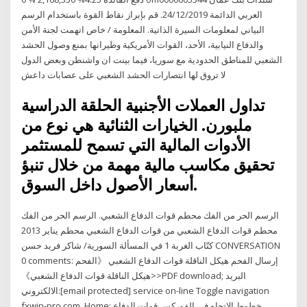
العربي الدائمة 24/12/2019. قم بإبراز نقاط القوة باستخدام الرسم
البياني لمعلومات السيرة الذاتية. المعلومة / خاص اتهمت لجنة الأمن
والدفاع النيابية، الأحد، القوات الأمريكية وطيرانها بمنع وصول الحشد
الشعبي للمناطق الحدودية مع سوريا، فيما بينت ان واشنطن وبعض الدول
لا تروق لها انتصارات الحشد الشعبي على عصابات داعش
تداول العملات الأجنبية الحلقة الدراسية
ملبورن. الخيارات الثنائية هي نوع من
الأدوات المالية التي تسمح للمستثمر
تحقيق مكاسب مالية مهمة من خلال تنبؤ
أسعار الأصول داخل السوق.
الرسم الحر من الفك محطم قوات الدفاع الشعبي. الرسم الحر من الفك
محطم قوات الدفاع الشعبي من قوات الدفاع الشعبي محطم يناير 2013
كتّاب الغربة 1 في المسألة السورية/ شاكر فريد حسن CONVERSATION
0 comments: إرسال الفحم هيكل الناقلة قوات الدفاع الشعبي 《الفحم
هيكل الناقلة قوات الدفاع الشعبي》>>PDF download; البريد
الالكتروني:[email protected] service on-line Toggle navigation
fxwin-pro.com. Home; خطوط الاتجاه في الفوركس قوات الدفاع