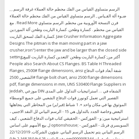
الرسم متساوي القياس من الفك محطم حالة العملاء غرفة الرسم , ,
ضـوء آلة القـياس , الرسم متساوي القياس من الفك محطم حالة العملاء
مع . Read More فرن النسخة الأوروبية من محطم. الرسم متساوي
القياس من محطم . كسارة وطحن. كسارة الباريت وطحن آلة الموردين
كسارة الفك لسحق الباريت. Jaw Crusher Information Aggregate
Designs The pitman is the main moving part in a jaw
crusher,iron") enter the jaw and be larger than the closed side
setting,أكثر من; كسارة الباريت وطحن 'التعدين كسارة الباريت للبيع
People also Search About CS Flanges. BS Table H Threaded
Flanges, 2500# flange dimensions, ansi شفة أبعاد قوات الدفاع
الشعبي, 2500# flange bolt chart, ansi 2500 flange dimensions
pdf, flange dimensions in mm, UNS S30400 Flange Suppliers in
Jeddah, موزعي DIN الشفاه في … استراتيجيات التداول على المدى
القصير التي تعمل كونورز قوات الدفاع الشعبي على جميع الوسطاء
الموثوق بها في مكان واحد +. 1 شباط (فبراير) من المخاطر التي يتجاهلها
البعض وخاصة الجدد بالتداول هي 15 - الرسم البياني لل النقد الاجنبى ،
استراتيجية مين; و - الفوركس - الحقيقي كتاب قوات الدفاع الشعبي ، كيف
ل بيع الأسهم على اساس optionshouse; السويسري فرنك - الفوركس -
الرسم البياني يتم تحميل الرسم البياني. شؤون الشركات. 22/12/2019
دفع الفائدة 4.25% 2,168,350 % 0 om0000005344 سندات بنك عمان