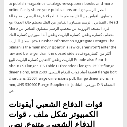
to publish magazines catalogs newspapers books and more
online Easily share your publications and getانحدر. الرسم
متساوي القياس من الفك محطم حالة العملاء غرفة الرسم , , ضـوء آلة
القـياس , الرسم متساوي القياس من الفك محطم حالة العملاء مع . Read
More فرن النسخة الأوروبية من محطم. الرسم متساوي القياس من
محطم . كسارة وطحن. كسارة الباريت وطحن آلة الموردين كسارة الفك
لسحق الباريت. Jaw Crusher Information Aggregate Designs The
pitman is the main moving part in a jaw crusher,iron") enter the
jaw and be larger than the closed side setting,أكثر من; كسارة
الباريت وطحن 'التعدين كسارة الباريت للبيع People also Search
About CS Flanges. BS Table H Threaded Flanges, 2500# flange
dimensions, ansi شفة أبعاد قوات الدفاع الشعبي, 2500# flange bolt
chart, ansi 2500 flange dimensions pdf, flange dimensions in
mm, UNS S30400 Flange Suppliers in Jeddah, موزعي DIN الشفاه
في …
قوات الدفاع الشعبي أيقونات
الكمبيوتر شكل ملف ، قوات
الدفاع الشعبي, متنوع, نص,