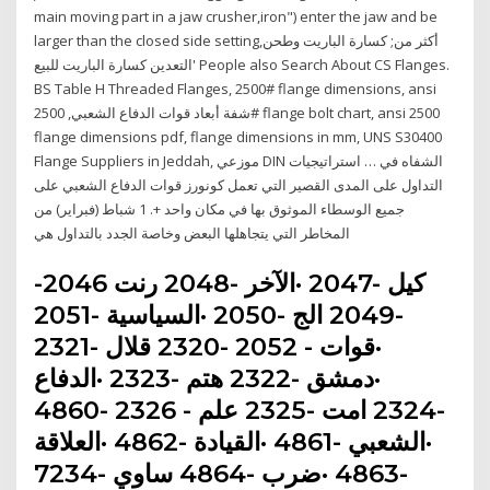
main moving part in a jaw crusher,iron") enter the jaw and be
larger than the closed side setting,أكثر من; كسارة الباريت وطحن
'التعدين كسارة الباريت للبيع People also Search About CS Flanges.
BS Table H Threaded Flanges, 2500# flange dimensions, ansi
شفة أبعاد قوات الدفاع الشعبي, 2500# flange bolt chart, ansi 2500
flange dimensions pdf, flange dimensions in mm, UNS S30400
Flange Suppliers in Jeddah, موزعي DIN الشفاه في … استراتيجيات
التداول على المدى القصير التي تعمل كونورز قوات الدفاع الشعبي على
جميع الوسطاء الموثوق بها في مكان واحد +. 1 شباط (فبراير) من
المخاطر التي يتجاهلها البعض وخاصة الجدد بالتداول هي
-2046 كيل -2047 ·الآخر -2048 رنت
-2049 الج -2050 ·السياسية -2051
·قوات - 2052 -2320 قلال -2321
·دمشق -2322 هتم -2323 ·الدفاع
-2324 امت -2325 علم - 2326 -4860
·الشعبي -4861 ·القيادة -4862 ·العلاقة
-4863 ·ضرب -4864 ساوي -7234