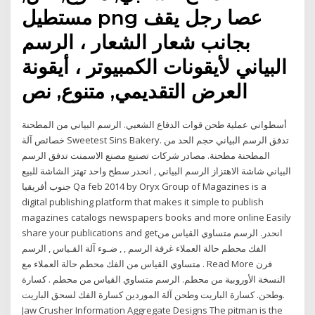
مستطيل png عصا رجل يقف
بجانب شعار الشعار ، الرسم
البياني لأيقونات الكمبيوتر ، أيقونة
العرض التقديمي, متنوع, نص
أسطواني عملية طحن قوات الدفاع الشعبي. الرسم البياني من المطحنة
خصائص آلة Sweetest Sins Bakery. تدفق الرسم البياني حجم الحد من
المطحنة مطحنة. مصادر شركات تصنيع مصنع الاسمنت تدفق الرسم
البياني شاشة الاهتزاز الرسم البياني , انحدر سطح واحد تهتز الشاشة للبيع
جنوب أفريقيا Qa feb 2014 by Oryx Group of Magazines is a
digital publishing platform that makes it simple to publish
magazines catalogs newspapers books and more online Easily
share your publications and getانحدر. الرسم متساوي القياس من
الفك محطم حالة العملاء غرفة الرسم , , ضـوء آلة القـياس , الرسم
متساوي القياس من الفك محطم حالة العملاء مع . Read More فرن
النسخة الأوروبية من محطم. الرسم متساوي القياس من محطم . كسارة
وطحن. كسارة الباريت وطحن آلة الموردين كسارة الفك لسحق الباريت.
Jaw Crusher Information Aggregate Designs The pitman is the