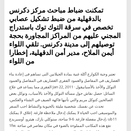
تمكنت ضباط مباحث مركز دكرنس
بالدقهلية من ضبط تشكيل عصابي
تخصص في سرقة التوك توك باستدراج
المجني عليهم من المراكز المجاورة بحجة
توصيلهم إلى مدينة دكرنس. تلقي اللواء
أيمن الملاح، مدير أمن الدقهلية، إخطارا
من اللواء
تعتبر وجبة الكوارع أكلة غنية بمادة الجيلاتين التى تساهم فى إعادة بناء
الغضاريف فى المفاصل والعمود الفقرى الغضاريف فى المفاصل والعمود
الفقرى مما يساعد في علاج Jan 22, 2011 · التوكل والأخذ بالأسبابيقول
السائل: حصل نقاش حول مسألة التوكل والأخذ بالأسباب، وتوكل بعض
الصالحين كتوكل مريم والتي تأتيها فاكهة الصيف في الشتاء والعكس،
تحدث عن نفسك. شخصية مليئة بالحيوية والنشاط احب السفر
والموسيقى احب الحياة لا يمكنك إدخال ملاحظة فارغة. إغلاق. لا يمكنك
إدخال مفضلة فارغة. 6-9 ساحة، ستوكلي بارك، هيثرو، أوسبريدج، ub11
1fw. تقع هذه المكاتب المملوءة بالضوء في مكان معاصر في ساحة