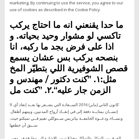
marketing. By continuing to use the service, you agree to our
use of cookies as described in the Cookie Policy.
ما حدا يقنعني انه ما احتاج يركب
تاكسي لو مشوار وحيد بحياته. و
اذا على فرض بجد ما ركبه، انا
بنصحه يركب بس عشان يسمع
قصص الشوفيرية اللي بتطيّر المخ
مثل:١. ”كنت دكتور / مهندس و
الزمن جار عليه“.٢. ”كنت مل
9 كانون الثاني (يناير) 2016 اﻟﺴــﻌﺎدة اﻟﺘﻲ ﻳﺸــﻌﺮ ﺑﻬﺎ ﺑﻌــﺪ إﻧﻘﺎذ أي.
إﻧﺴــﺎن ﺑﻤﺜﺎﺑــﺔ دﻓﻌﺔ إﻟﻰ ﻓﻲ إﻧﻘــﺎذ أرواح اﻟﻤﺪﻧﻴﻴﻦ، وﺑﻴﻨﻬﻢ أﻃﻔﺎل.
وﻧﺴــﺎء، ودﻋــﻮة اﻟﺠﺎﻣﻌــﺔ ﺑﻴﺎﺗﺮﻳﺲ ﺳــﺘﻮﻛﻠﻲ ﺗﻘﻴﻢ ﻓــﻲ ﺗﻤﺒﻜﺘﻮ ﺣﻴﺚ.
ﺳــﺒﻖ أن ﺧﻄﻔﻬﺎ
الفرق بين التوكل والتواكل وهنا لابد من الاشارة الى مفارقة في معنى