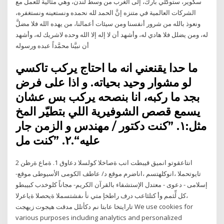
سكوير، ستوكلي بارك، إلى الغرب من وسط لندن، وهي مثالية للعمل مع
الشركات العالمية في متنزه إنَّ الحمد لله نحمده ونستعينه ونستغفره،
ونعوذ بالله من شرور أنفسنا ومن سيئات أعمالنا، من يهده الله فلا مضلَّ
له، ومن يضلل فلا هادي له، وأشهد أن لا إله إلا الله وحده لاشريك له، وأشهد
أن نبيَّنا محمَّداً عبده ورسوله
ما حدا يقنعني انه ما احتاج يركب تاكسي
لو مشوار وحيد بحياته. و اذا على فرض
بجد ما ركبه، انا بنصحه يركب بس عشان
يسمع قصص الشوفيرية اللي بتطيّر المخ
مثل:١. ”كنت دكتور / مهندس و الزمن جار
عليه“.٢. ”كنت مل
2 انتاعقوتو انميق قيبطت انب ةصاخلا كولسلا دعاوق 1. ةماع ةرظن
تايوتحملا ،انوكلهتسم ،اناضرم موقع د/ عاطف الكومى الأسيوطى موقع-
إسلامى - دعوى - معتدل الإستشفاء بالقرآن الكريم- مجاناً كلوخدب كبيبطو
،كل لِّثمم وأ كتلئاعب درف راطخإ متي نأ ىفشتسملا ةيحصلا ةياعرلا
تارايتخا عابتا نم دكأتلل مدقت هيجوت زيهجت We use cookies for
various purposes including analytics and personalized