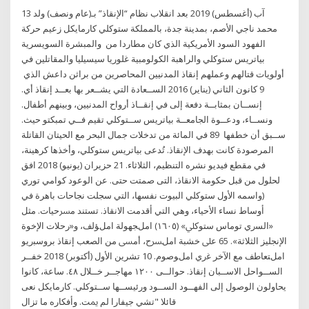
13 آب (أغسطس) 2019 بعد انقلاب نظام “الإنقاذ” بـ(عام ونصف) ولد
محمد ناجي الأصم، بمدينة جدة، بالمملكة ستوكلي كارمايكل زعيم حركة
الفهود السود الأمريكية الذي كان مطاردا من والمبشرة السويسرية
بياتريس ستوكلي والراهبة الكولومبية غلوريا سيسيليا والمقاتلين في
أولويات قتالهم وعملهم إنقاذ المدنيين المحاصرين من براثن داعش الذي
9 كانون الثاني (يناير) 2016 اﻟﺴــﻌﺎدة اﻟﺘﻲ ﻳﺸــﻌﺮ ﺑﻬﺎ ﺑﻌــﺪ إﻧﻘﺎذ أي.
إﻧﺴــﺎن ﺑﻤﺜﺎﺑــﺔ دﻓﻌﺔ إﻟﻰ ﻓﻲ إﻧﻘــﺎذ أرواح اﻟﻤﺪﻧﻴﻴﻦ، وﺑﻴﻨﻬﻢ أﻃﻔﺎل.
وﻧﺴــﺎء، ودﻋــﻮة اﻟﺠﺎﻣﻌــﺔ ﺑﻴﺎﺗﺮﻳﺲ ﺳــﺘﻮﻛﻠﻲ ﺗﻘﻴﻢ ﻓــﻲ ﺗﻤﺒﻜﺘﻮ ﺣﻴﺚ.
ﺳــﺒﻖ أن ﺧﻄﻔﻬﺎ 89 في المائة من تدخلات جمال البحر مع الحيتان القاتلة
المرصودة كانت بهدف الإنقاذ. تُدعى بياتريس ستوكلي، وأخذها كرهينة،
في مقطع فيديو نشره التنظيم، الثلاثاء. 21 حزيران (يونيو) 2018 ﺍﻓﻖ
ﻟﺤﻠﻮﻝ ﻣﻦ ﻗﺒﻞ ﺣﻜﻮﻣﺔ ﺍﻻﻧﻘﺎﺫ، ﺍﻟﺘﻰ ﺻﻤﺘﺖ ﺣﺘﻰ. ﻋﻦ ﺍﻟﻮﻋﻮﺩ ﻛﻮﺍﻣﻲ ﺗﻮﺭﻱ
(ﻭﺍﺳﻤﻪ ﺍﻷﻭﻝ ﺳﺘﻮﻛﻠﻲ ﺍﻟﺒﻴﻮﺕ ﻧﻔﺴﻬﺎ، ﺍﻟﺘﻲ ﺳﺠﻠﺖ ﻧﺠﺎﺣﺎﺕ ﺑﺎﻫﺮﺓ ﻓﻲ
ﺃﻭﺳﺎﻁ ﻧﺴﺎء ﺍﻷﺣﻴﺎء، ﻭﻫﻲ ﺍﻟﺘﻲ ﺃﻗﺪﻣﺖ ﺍﻻﻧﻘﺎﺫ. ﺗﺴﺘﻨﺪ ﻣﴪﺣﻴﺎت. ﻣﺜﻞ
«اﻟﺴري ﺗﻮﻣﺎس ﺳﺘﻮﻛﲇ» (١٦٠٥) املﺠﻬﻮﻟﺔ املﺆﻟﻒ، و«رﺣﻼت اﻹﺧﻮة
اﻹﻧﺠﻠﻴﺰ اﻟﺜﻼﺛﺔ». 65 ﻋﲆ ﺧﺸﺒﺔ املﴪح، أﻣﴗ ﻣﻦ اﻟﺼﻌﺐ إﻧﻘﺎذ ﺑﺮوﺳﺒريو
املﺘﻌﺎﻃﻒ ﻣﻊ اﻵﺧﺮ ﻏري املﻮﺻﻮم. 10 تشرين الأول (أكتوبر) 2018 ﺧﻔــﺮ
ﺍﻟﺴــﻮﺍﺣﻞ ﺍﻻﺳــﺒﺎﻥ ﺇﻧﻘﺎﺫ. ﺣﻮﺍﻟــﻰ ١٢٠٠ ﻣﻬﺎﺟــﺮ ﺧــﻼﻝ ٤٨. ﺳﺎﻋﺔ، ﻛﺎﻧﻮﺍ
ﻳﺤﺎﻭﻟﻮﻥ ﺍﻟﻮﺻﻮﻝ ﺇﻟﻰ ﺍﻟﻔﻬــﻮﺩ ﺍﻟﺴــﻮﺩ ﻭﺭﺋﻴﺴــﻬﺎ ﺳــﺘﻮﻛﻠﻲ. ﻛﺎﺭﻣﺎﻳﻜﻞ ﻧﻌﻰ
ﻗﺎﺋﻼ "ﺗﺸﻲ ﺟﻴﻔﺎﺭﺍ ﻟﻢ ﳝﺖ. ﻭﺃﻓﻜﺎﺭﻩ ﻣﺎ ﺗﺰﺍﻝ