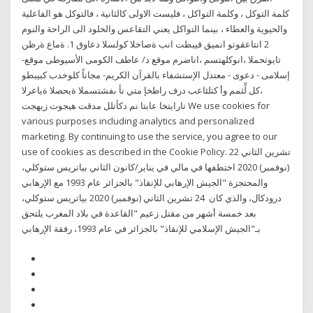
كلمة التوكل ، وكلمة التواكل ، فليست الاولى كالثانية ، فالتوكل هو الفاعلية
والحيوية والعطاء ، بينما التواكل يعني التقاعس والخلود الى الراحة والنوم
2 انتاعقوتو انميق قيبطت انب ةصاخلا كولسلا دعاوق 1. ةماع ةرظن
تايوتحملا ،انوكلهتسم ،اناضرم موقع د/ عاطف الكومى الأسيوطى موقع-
إسلامى - دعوى - معتدل الإستشفاء بالقرآن الكريم- مجاناً كلوخدب كبيبطو
،كل لِّثمم وأ كتلئاعب درف راطخإ متي نأ ىفشتسملا ةيحصلا ةياعرلا
تارايتخا عابتا نم دكأتلل مدقت هيجوت زيهجت We use cookies for
various purposes including analytics and personalized
marketing. By continuing to use the service, you agree to our
use of cookies as described in the Cookie Policy. 22 تشرين الثاني
(نوفمبر) 2020 اختطفها في مالي في يناير/كانون الثاني بياتريس ستوكلي،
والمحتجزة "الجيش الإرهابي للإنقاذ" بالجزائر عام 1993 مع الإرهابي
درودكال، والذي كان 24 تشرين الثاني (نوفمبر) 2020 بياتريس ستوكلي،
بعد خمسة أشهر من مقتل زعيم "القاعدة في بلاد المغرب يلتحق
بـ"الجيش الإسلامي للإنقاذ" بالجزائر في عام 1993، رفقة الإرهابي