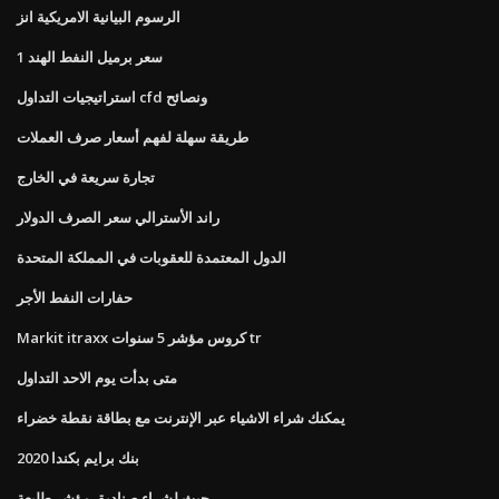
الرسوم البيانية الامريكية انز
1 سعر برميل النفط الهند
استراتيجيات التداول cfd ونصائح
طريقة سهلة لفهم أسعار صرف العملات
تجارة سريعة في الخارج
راند الأسترالي سعر الصرف الدولار
الدول المعتمدة للعقوبات في المملكة المتحدة
حفارات النفط الأجر
Markit itraxx كروس مؤشر 5 سنوات tr
متى بدأت يوم الاحد التداول
يمكنك شراء الاشياء عبر الإنترنت مع بطاقة نقطة خضراء
بنك برايم بكندا 2020
حيث لشراء صناديق مؤشر طليعة