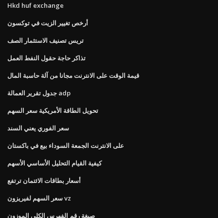
Hkd huf exchange
أرخص تغيير الزيت في توكسون
تريس تصنيف الاستثمار الصف
تذاكر حاجة حقول النفط العمل
قيمة الوقت على الانترنت مجانا من آلة حاسبة المال
جدول تقرير العمالة adp
تحويل الطاقة الأمريكية سعر السهم
سعر الفوري يعني السند
على الانترنت الجمعة السوداء بيع في باكستان
كيفية القيام التحليل الأساسي الأسهم
أسعار بطاقات الائتمان ترتفع
سعر السهم لفيريزون vz
صيغة رقم الفهرس الكلي الموزون