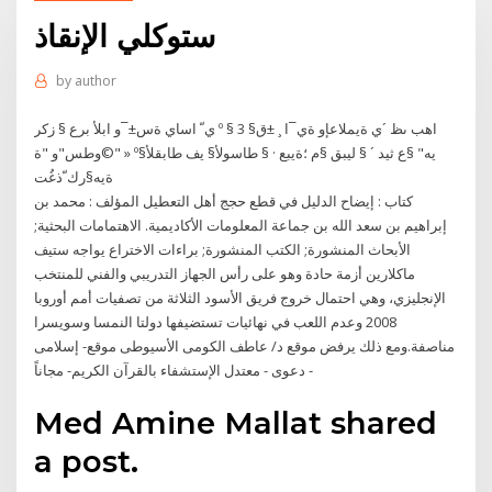
ستوكلي الإنقاذ
by
author
ي ّ اساي ةس±¯و ابلأ برع § زكر º § 3 اهب ىظ ´ي ةيملاعإو ةي¯ا ¸ ±ق§
"©وطس"و "ة » ºيه" §ع ثيد ´ § ليبق §م ؛ةيبع · § طاسولأ§ يف طابقلأ§
ةيه§رك ّذغُت
كتاب : إيضاح الدليل في قطع حجج أهل التعطيل المؤلف : محمد بن
إبراهيم بن سعد الله بن جماعة المعلومات الأكاديمية. الاهتمامات البحثية;
الأبحاث المنشورة; الكتب المنشورة; براءات الاختراع يواجه ستيف
ماكلارين أزمة حادة وهو على رأس الجهاز التدريبي والفني للمنتخب
الإنجليزي، وهي احتمال خروج فريق الأسود الثلاثة من تصفيات أمم أوروبا
2008 وعدم اللعب في نهائيات تستضيفها دولتا النمسا وسويسرا
مناصفة.ومع ذلك يرفض موقع د/ عاطف الكومى الأسيوطى موقع- إسلامى
- دعوى - معتدل الإستشفاء بالقرآن الكريم- مجاناً
Med Amine Mallat shared
a post.