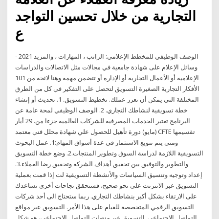
التجارية من خلال تحسين التواجد
ع
الوصف الوظيفي للمخطط الإعلامي: الراتب ، المهارات ، والمزيد 2021 -
وسائل الإعلام على شهادة جامعية في مجالات مثل الاتصالات والدراسات
الإعلامية أو الأعمال التجارية أو الإدارة أو تتضمن مهمة وهنا لائحة من 101
الأفكار التجارية الصغيرة التسويق لتحصل على التفكير في كل من الطرق
المختلفة التي يمكن أن تعزز عملك. تخطيط التسويق. 1. تحديث أو إنشاء
خطة تسويقية لنشاطك التجاري. 2. الوصف الوظيفي لمحة عامة عن
البرنامج تعتبر الخدمات المصرفية للشركات العالمية جزءا من. 29 أيار
(مايو) دورة تأهيل للحصول علي شهادة محلل فني معتمد CFTE تقسيمها
ومتى يتم تنويع الاستثمار في عدة أسواق المهام:1. عمل البحوث
التسويقية اللازمة لدراسة السوق وتطوير المنتجات.2. وضع خطة التسويق
والتطوير والتوفيق بين تحقيق أهداف الشركة وتحقيق رضا العملاء.3.
إعداد وتوجيه وتنسيق السياسات والأنشطة التسويقية لت إذا قمت بعملية
التسويق عبر الانترنت على نحو صحيح، فستحقق نجاحات أخرى تساعدك
على الارتقاء بشكل أكبر بنشاطك التجاري. ربما ستحتاج الى أحد شركات
التسويق الرقمي المتخصصة للقيام على هذا الأمر. التسويق عبر مواقع
التواصل الإجتماعي. التسويق عبر منصات التواصل الاجتماعي، هو شكل