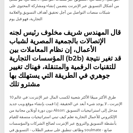
من أشكال التسويق عبر الإنترنت يتضمن إنشاء ومشاركة المحتوى على
شبكات منصات التواصل من أجل تحقيق أهداف التسويق والعلامة
التجارية، فهو قبل يوم
قال المهندس شريف مخلوف رئيس لجنه
الإتصالات بالجمعية المصرية لشباب
الأعمال، إن نظام المعاملات بين
المؤسسات التجارية (b2b) قد تغير نتيجة
للتقنيات الرقمية والمتنقلة، فهناك تغيير
جوهري في الطريقة التي يستهلك بها
مشترو تلك
10 طرق الأكثر مبيعًا الأكثر شعبية لكسب المال عبر الإنترنت: في عالم
الإنترنت ، لا يوجد شيء أبعد عن الحقيقة. إذا قمت بإنشاء موقع ويب جديد
دون دورة أونلاين مجانية من Alison: مدخل إلى استراتيجيات التسويق
الإلكتروني للأعمال التجارية تعلم كيف تبني استراتيجيات منسقة للقيام
بأنشطة التسويق والترويج عبر الإنترنت لصالح الشركات والمؤسسات
وظائف تنطبق على سفير الطلاب - التسويق في soulmate - صانع