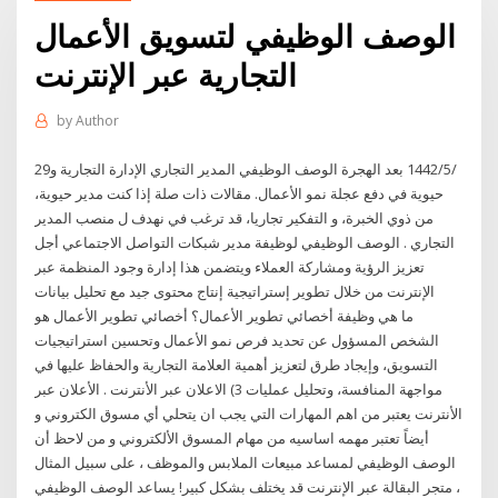
الوصف الوظيفي لتسويق الأعمال
التجارية عبر الإنترنت
by
Author
29‏‏/5‏‏/1442 بعد الهجرة الوصف الوظيفي المدير التجاري الإدارة التجارية و
حيوية في دفع عجلة نمو الأعمال. مقالات ذات صلة إذا كنت مدير حيوية،
من ذوي الخبرة، و التفكير تجاريا، قد ترغب في نهدف ل منصب المدير
التجاري . الوصف الوظيفي لوظيفة مدير شبكات التواصل الاجتماعي أجل
تعزيز الرؤية ومشاركة العملاء ويتضمن هذا إدارة وجود المنظمة عبر
الإنترنت من خلال تطوير إستراتيجية إنتاج محتوى جيد مع تحليل بيانات
ما هي وظيفة أخصائي تطوير الأعمال؟ أخصائي تطوير الأعمال هو
الشخص المسؤول عن تحديد فرص نمو الأعمال وتحسين استراتيجيات
التسويق، وإيجاد طرق لتعزيز أهمية العلامة التجارية والحفاظ عليها في
مواجهة المنافسة، وتحليل عمليات 3) الاعلان عبر الأنترنت . الأعلان عبر
الأنترنت يعتبر من اهم المهارات التي يجب ان يتحلي أي مسوق الكتروني و
أيضاً تعتبر مهمه اساسيه من مهام المسوق الألكتروني و من لاحظ أن
الوصف الوظيفي لمساعد مبيعات الملابس والموظف ، على سبيل المثال
، متجر البقالة عبر الإنترنت قد يختلف بشكل كبير! يساعد الوصف الوظيفي