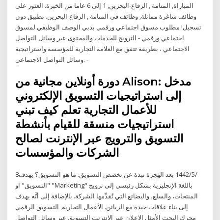
المباراة, المنامة , الرفاع-البحرين, 1 إلى 6 عاما من الخبرة. العثور على
وظائف شاغرة مماثلة, وظائف في المنامة , الرفاع-البحرين. تطبيق دون
تسجيل! مطلوب مسوق اجتماعي ورقمي بدبي الوصف الوظيفي لمسوق
اجتماعي ورقمي - الترويج للخدمات والمحتوى عبر وسائل التواصل
الاجتماعي ، بطريقة تتفق مع العلامة التجارية للمؤسسة واستراتيجية
وسائل التواصل الاجتماعي. -
دورة أونلاين مجانية من Alison: مدخل
إلى استراتيجيات التسويق الإلكتروني
للأعمال التجارية تعلم كيف تبني
استراتيجيات منسقة للقيام بأنشطة
التسويق والترويج عبر الإنترنت لصالح
الشركات والمؤسسات
8‏‏/5‏‏/1442 بعد الهجرة نبذة عن تخصص التسويق. ما هو التسويق؟ يهدف
"التسويق" او ''Marketing" باللغة الإنجليزية بشكل رئيسي إلى ترويج
المنتجات، والسلع، والبضائع التي تُقدِّمها الشركة. بالإضافة إلى أنَّه يهدف
إلى بناء علاقات جيدة مع الزبائن. الأعمال التجارية, التسويق الرقمي
محرك البحث الأمثل الإعلان عبر الإنترنت التسويق عبر وسائل التواصل