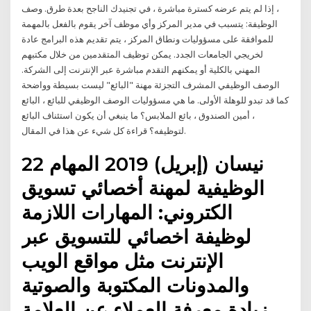
، إذا لم يتم عرضه كسترة مباشرة ، في تجنيدك الناجح بعدة طرق. وصف
الوظيفة: يتسبب في مدير المركز وأي موظف آخر يقوم بالفعل بالمهمة
للموافقة على مسؤوليات ونطاق المركز ، يتم تقديم هذه البرامج عادة
لخريجي الجامعات الجدد. يمكن توظيف المتقدمين من خلال مكتبهم
المهني بالكلية أو يمكنهم التقدم مباشرة عبر الإنترنت إلى الشركة.
الوصف الوظيفي المشرف التجزئة مهنة "البائع" ليست بسيطة وواضحة
كما قد تبدو للوهلة الأولى. ما هي مسؤوليات الوصف الوظيفي للبائع ، البائع
، أمين الصندوق ، بائع الملابس؟ ما ينبغي أن يكون استئناف البائع
لتوظيفه؟ قراءة كل شيء عن هذا في المقال.
22 نيسان (إبريل) 2019 المهام
الوظيفية لمهنة أخصائي تسويق
الكتروني: المهارات اللازمة
لوظيفة اخصائي للتسويق عبر
الإنترنت مثل مواقع الويب
والمدونات المكتوبة والصوتية
زيادة معرفة العملاء عن العلامة