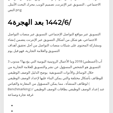
الاجتماعي ، التسويق عبر الإنترنت, تصميم الويب, محرك البحث الأمثل,
النص png
4‏‏/6‏‏/1442 بعد الهجرة
التسويق عبر مواقع التواصل الإجتماعي. التسويق عبر منصات التواصل
الاجتماعي، هو شكل من أشكال التسويق عبر الإنترنت يتضمن إنشاء
ومشاركة المحتوى على شبكات منصات التواصل من أجل تحقيق أهداف
التسويق والعلامة التجارية، فهو قبل يوم
3 آب (أغسطس) 2018 وما الأعمال الروتينية اليومية التي يؤديها؟ مندوب
التسويق هو الشخص المسؤول عن نشر والتسويق للعلامة التجارية من
خلال الوسائل والأدوات التسويقية يوضح الدليل الوصف الوظيفي
للوظائف بأشكال مختلفة والتي يمكن البناء عليها لإعداد الوصف الوظيفي
لوظائف المنشأة ، مما يمكن المسؤول من المقارنة والقياس (
Benchmarking ) عند إعداد الوصف الوظيفي بطاقات الوصف الوظيفي /
غرفة تجارة وصناعة