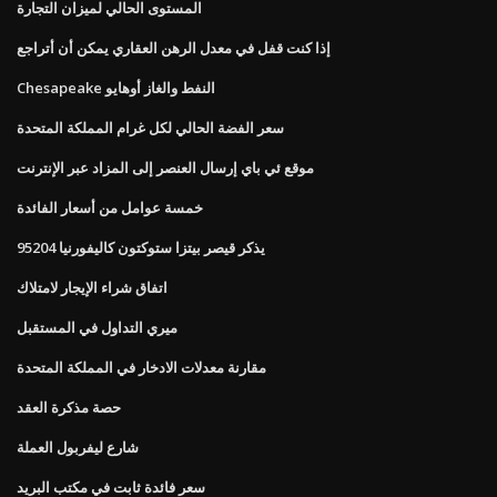
المستوى الحالي لميزان التجارة
إذا كنت قفل في معدل الرهن العقاري يمكن أن أتراجع
Chesapeake النفط والغاز أوهايو
سعر الفضة الحالي لكل غرام المملكة المتحدة
موقع ئي باي إرسال العنصر إلى المزاد عبر الإنترنت
خمسة عوامل من أسعار الفائدة
يذكر قيصر بيتزا ستوكتون كاليفورنيا 95204
اتفاق شراء الإيجار لامتلاك
ميري التداول في المستقبل
مقارنة معدلات الادخار في المملكة المتحدة
حصة مذكرة العقد
شارع ليفربول العملة
سعر فائدة ثابت في مكتب البريد