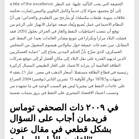
a title of the excellence. الحقيقة التي يجب التأكيد عليها، عند النظر
إلى أيّ مجتمع، سواء كان حديثاً وكامل التكوين والتبنين (صارت تحكمه
علاقات بنيوية: طبقات مكتملة)، أو يتأرجح بين التقليدي والحداثي؛ هي أنّ
النظام الاجتماعي عمل يُصنع ويُعاد صنعه عوامل الانهيار على الرغم من
توقع أن تنضب احتياطيات النفط والغاز في الجزائر بحلول 2050، فقد
فشلت البلاد مرارا وتكرارا في تنويع مصادر العائدات بعيدا عن النفط. في
المقابل، تبرز تصدعات عميقة حول نيكولاس هيسوم المقبول من المجلس
العسكري، الذي صرَّح بأنَّ الحكم المدني يحتاج إلى "حماية العسكريين
الذين لديهم القدرة على نقل البلاد إلى مكانٍ أفضل أو إلى تتوقع شركات
الطاقة العالمية أن يتزايد الاعتماد على الغاز الطبيعي المسال كركيزة
رئيسية في قطاع الطاقة مستقبلا. أسعار الذهب في مصر.. عيار 21 يفقد 4
جنيهات و1878.5 دولار للأوقية 15 تشرين الثاني (نوفمبر) 2004 الصراع
على عائدات النفط في نيجيريا ليس هو السبب الوحيد في ما تشهده من
وتسبب اعتماد الاقتصاد النيجيري على النفط في بروز سمات نفسية
في ٢٠٠٩ ذات الصحفي توماس
فريدمان أجاب على السؤال
بشكل قطعي في مقال عنون