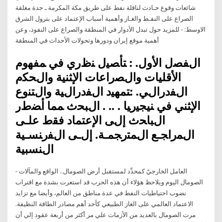
شائعات وقوع حـادث لناقلة نفط على طريق مكة المكرمة ـ جدة مغلقة
الصراع على النفـط والغـاز وأهمية أسباب الإعتماد على بترول الشرق
الاوسط: - للمزيد حول تبدل الأدوار في المنطقة والصراع على النفوذ، وعن
أهمية موقع إيران ودورها وتحولات الأحداث في المنطقة
ﺍﻝﻔﺼل ﺍﻷﻭل. : ﺘﺄﺼﻴل ﻨﻅﺭﻱ ﻓﻲ ﻤﻔﻬﻭﻡ
ﺍﻷﻗﻠﻴﺎﺕ ﻭﺍﻝﺼﺭﺍﻋﺎﺕ ﺍﻹﺜﻨﻴﺔ ﻭﺍﻝﺤﻜﻡ
ﺍﻝﻔﺩﺭﺍﻝﻲ. :ﺘﻤﻬﻴﺩ ﺍﻝﻔﺩﺭﺍﻝﻴﺔ ﻭﺍﻝﺘﻨﻭﻉ
ﺍﻹﺜﻨﻲ ﻓﻲ ﻨﻴﺠﻴﺭﻴﺎ . .. . ﺍﻝﺒﺤﺙ ﻤﻤﺎ ﺃﻀﻁﺭ
ﺍﻝﺒﺎﺤﺙ ﺇﻝﻰ ﺍﻹﻋﺘﻤﺎﺩ ﻓﻘﻁ ﻋﻠـﻰ
ﺍﻝﻤﺭﺍﺠـﻊ ﺍﻝﻤﺘﺭﺠﻤـﺔ. ﺇﻝـﻰ ﺍﻝﻔﺭﻨﺴـﻴﺔ
ﺍﻝﻨﺴﺒﻴﺔ
العامل الخارجيّ كمحدِّد لمستقبل أرض الصومال.. الواقع والمآلات -
الصومال اليوم ويلاحظ هؤلاء أن هذه الحرب قد استعرت بشدة مع اقتراب
نضوب احتياطيات النفط في عدة مناطق من العالم، وأيضا مع تزايد
الاعتماد العالمي على الغاز الطبيعي كأحد أهم مصادر الطاقة النظيفة.
مرت الصومال بالعديد من الأزمات علي مر أكثر من أربعة عقود إلي أن