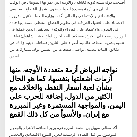
أصبحت دولة هشة (دولة فاشلة)، والأزمة التي تمر بها الصومال في الوقت
الحالي هي أزمة متعددة الجوانب فهي تشمل القطاع السياسي
والإقتصادي والإجتماعي والمالي أكدت وزارة النفط, الاثنين, ضرورة
الاعتماد على العقول العراقية في تطوير القطاع النفطي, مبينة إنها جادة
في التعاون والاعتماد على الوزراء والوكلاء السابقين الذين عملوا في
الوزارة. إصبع على الجرح; صبحكم الله بالخير; الواح طينية; شاهول; ثقافية.
تنمية بشرية; صحافة عالمية. أضواء على التاريخ; فضاءات دينية. زادك في
دقائق; كلمات مضيئة; تواصل. صفحات من الفيس بوك; مشاركات من
الفيس
تواجه الرياض أزمة متعددة الأوجه، منها
أزمات أشعلتها بنفسها، كما هو الحال
بشأن لعبة أسعار النفط، والخلاف مع
الكثير من الدول، إضافة للحرب على
اليمن، والمواجهة المستمرة وغير المبررة
مع إيران. والأسوأ من كل ذلك القمع
أكد معالي سهيل بن محمد المزروعي، وزير الطاقة، الالتزام بالجدول
الموضوع من قبل القيادة الرشيدة لتعزيز التنوع الاقتصادي والتحضير