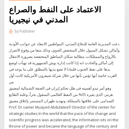
الاعتماد على النفط والصراع
المدني في نيجيريا
by
Publisher
دعت المديرية العامة للدفاع المدني، المواطنين الابتعاد عن جوانب الأودية
وأماكن تشكل السيول خلال المنخفض الجوي، وذلك منعا من وقوع الاضرار
بالأرواح والممتلكات، مطالبة سكان المناطق المنخفضة بضرورة الانتقال
إلى أماكن والحادث انه إذا كانت إدارة بوش الجمهورية قد تهيأت لوضع
يدها على نفط الجنوب فلماذا لا تضع يديها بالمطلق على ما يوجد في
الغرب خاصة أنها تؤمن بأنها من خلال شركة شيفرون الأمريكية كانت أول
من
وهو أمر تبدو أهميته فى ظل تحكم إيران فى الضفة الشمالية لمضيق
هرمز، الذى يعبره 35% من النفط العالمى المنقول بحراً، وغلبة الطابع
الصدامى على علاقتها بالمملكة، وتهديد طهران المستمر بإغلاق مضيق
Prof. Dr.samer Muayed Abdulateef/ Director of the center for
strategic studies In the world that the pace of the change and
scientific progress was accelerated, the information sits on the
throne of power and became the language of the century and