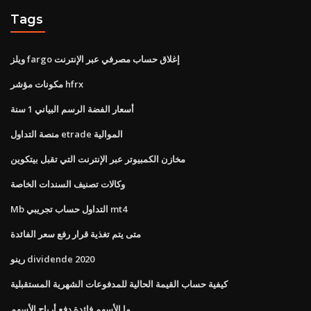
Tags
ويلز fargo إغلاق حساب مصرفي عبر الإنترنت
مكونات مؤشر hfrx
أسعار الفضة الرسم البياني 1 سنة
منصة التداول etrade الموالية
مخازن الكمبيوتر عبر الإنترنت التي تقبل بيتكوين
وكالات تصنيف السندات الخاصة
Mb التداول حساب تجريبي mt4
متى يتم تغذية قرار رفع سعر الفائدة
رينو dividende 2020
كيفية حساب القيمة الحالية للمدفوعات الشهرية المستقبلية
ما الأسهم فائدة دفع أرباح الأسهم