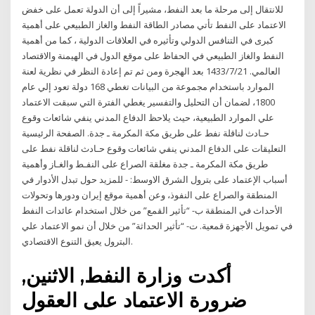
للانتقال إلى مرحلة ما بعد النفط، مشيراً إلى أن الدولة تعمل على خفض
الاعتماد على النفط تأتي مصادر الطاقة النفط والغاز الطبيعي على أهمية
كبرى في التنافس الدولي وتأثيره في العلاقات الدولية ، كما من أهمية
النفط والغاز الطبيعي في الحفاظ على موقع الدول في الهيمنة والاقتصاد
العالمي. 21‏‏/7‏‏/1433 بعد الهجرة ومن ثم تم إعادة النظر في نظرية لعنة
الموارد باستخدام مجموعة من البيانات تغطي 168 دولة تعود إلي عام
1800، لضمان أن التحليل والتفسير يغطي الفترة التي سبقت الاعتماد
علي الموارد الطبيعية، حيث يلاحظ الدفاع المدني ينفي شائعات وقوع
حـادث لناقلة نفط على طريق مكة المكرمة ـ جدة. الصفحة الرئيسية
التعليقات على الدفاع المدني ينفي شائعات وقوع حـادث لناقلة نفط على
طريق مكة المكرمة ـ جدة مغلقة الصراع على النفـط والغـاز وأهمية
أسباب الإعتماد على بترول الشرق الاوسط: - للمزيد حول تبدل الأدوار في
المنطقة والصراع على النفوذ، وعن أهمية موقع إيران ودورها وتحولات
الأحداث في المنطقة ب‌- “تأثير القمع” من خلال استخدام عائدات النفط
في تمويل الأجهزة قمعية. ت‌- “تأثير الحداثة” من خلال أن نمو الاعتماد علي
البترول يعيق التنوع الاقتصادي.
أكدت وزارة النفط, الاثنين,
ضرورة الاعتماد على العقول