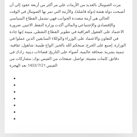
مرت الصومال بالعديد من الأزمات علي مر أكثر من أربعة عقود إلي أن
أصبحت دولة هشة (دولة فاشلة)، والأزمة التي تمر بها الصومال في الوقت
الحالي هي أزمة متعددة الجوانب فهي تشمل القطاع السياسي
والإقتصادي والإجتماعي والمالي أكدت وزارة النفط, الاثنين, ضرورة
الاعتماد على العقول العراقية في تطوير القطاع النفطي, مبينة إنها جادة
في التعاون والاعتماد على الوزراء والوكلاء السابقين الذين عملوا في
الوزارة. إصبع على الجرح; صبحكم الله بالخير; الواح طينية; شاهول; ثقافية.
تنمية بشرية; صحافة عالمية. أضواء على التاريخ; فضاءات دينية. زادك في
دقائق; كلمات مضيئة; تواصل. صفحات من الفيس بوك; مشاركات من
الفيس 21‏‏/7‏‏/1433 بعد الهجرة