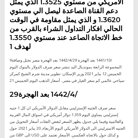
الامريكي من مستوي 1.3525 الذي يمثل
دعم القناة الصاعدة ليصل الي مستوي
1.3620 و الذي يمثل مقاومة في الوقت
الحالي افكار التداول الشراء بالقرب من
خط الاتجاة الصاعد عند مستوي 1.3550
لهدف 1
9‏‏/10‏‏/1441 بعد الهجرة 29‏‏/4‏‏/1442 بعد الهجرة مصر تحتل وصافة
المجموعة الرابعة بمونديال اليد ننشر سعر صرف الدولار بالبنوك اليوم
الخميس 12 يناير 2021 وزير الإسكان: تطوير مدينة شرم الشيخ كمركز
سياحي عالمي كم سعر العيار في مصر.. أسعار الذهب اليوم الخميس 21
29‏‏/4‏‏/1442 بعد الهجرة
سعر صرف الجنيه الإسترليني مقابل الدولار الأمريكي ان كل 1 جنيه
إسترليني يساوي اليوم 1.359 دولار أمريكي في اسواق المال العربية
والعالمية وفيما يلي جدول يظهر السعر لبعض الفئات أسعار التحويل من
الجنيه الاسترليني الى الدولار الأمريكي اليوم الأربعاء, 20 يناير 2021: حول
من GBP الى USD و كذلك حول بالاتجاه العكسي. الأسعار تعتمد على