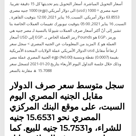
أسعار التحويل المباشرة. أسعار التحويل يتم تحديثها كل 15 دقيقة تقريبا.
1000 جنيه مصري (egp) الى دولار أمريكي (usd ) 1000 جنيه مصري =
63.8553 دولار أمريكي. السبت, 16 يناير 2021, 12:00 بتوقيت القاهرة ,
السبت, 16 يناير 2021, 05:00 بتوقيت نيويورك تقييمات العملات الخاصة بنا
تشير إلى أنّ أكثر أسعار صرف العملات شيوعًا بالنسبة لـ مصر جنيه هي
أسعار USD إلى EGP. رمز العملة الخاص بـ Pounds هو EGP، ورمز
العملة هو £. المزيد من المعلومات عن الجنيه المصري > سجل سعر
الدولار الأمريكي عملة الولايات المتحدة الأمريكية usd ارتفاعاً مقابل
الجنية المصري عملة مصر egp بقيمة (0.0007) نقطة وبنسبة (0.00%)
وذلك خلال جلسة التداول اليوم الأربعاء بتاريخ 20-01-2021 لتسجل سعر
15.7088 🔼 مقارنة بالسعر
‏سجل متوسط سعر صرف الدولار
مقابل الجنيه المصري اليوم
السبت، على موقع البنك ‏المركزي
المصري نحو 15.6531 جنيه
للشراء، و15.7531 جنيه للبيع.‏ كما