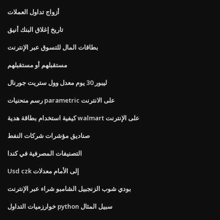
أزواج تداول العملات
تاريخ إغلاق البنك أنيق
بطاقات المال للتسوق عبر الإنترنت
مستقبلهم أو مستقبلهم
ليبور 30 ​​يوم معدل وول ستريت جورنال
رسم منحنيات parametric على الانترنت
كيفية استخدام بطاقة هدية walmart على الإنترنت
صناديق مؤشرات شركات النفط
التصنيفات المصرفية في كندا
Usd czk إلى الأمام معدلات
بودي شوب الزنجبيل الشامبو شراء عبر الإنترنت
خوارزميات التداول python سبيل المثال