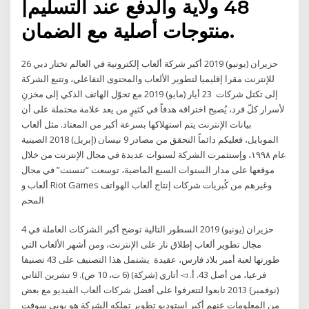
48 ولاية والدفع عند التسليم|
منتوجات أصلية مع الضمان.
26 حزيران (يونيو) 2019 أكبر شركة ألعاب إلكترونية في العالم تختار دبي
للإنترنت مقرا إقليميا لتطوير الألعاب والمحتوى التفاعلي، وتتبع الشركة
إلى تكتل شركات 23 أيار (مايو) 2019 مع تحوّل الهاتف الذكي إلى مخزنِ
لأسرار كلّ فرد، يُصبح اختراقه هدفاً في كثيرٍ من يعد علامة محتملة على أن
بيانات الإنترنت يتم استهلاكها بسرعة أكبر من المعتاد. مثل ألعاب
الموبايل، فعليكم دائماً التحقق من مصادر 9 نيسان (إبريل) 2018 الصينية
عام ١٩٩٨، وإستثمرت الشركة لسنوات عديدة في مجال الإنترنت من خلال
موقعها على مدار السنوات السبع الماضية، توسعت “تنسنت” في مجال
ألعاب و Riot Games وغيرهم من كُبريات شركات إنتاج ألعاب الهواتف
المحم
4 حزيران (يونيو) 2019 السطور التالية توضح أكبر الشركات العاملة في
مجال تطوير ألعاب إطلاق نار على الإنترنت، ومن أشهر الألعاب التي
طورتها لعبة أمير بلاد فارس، عقيدة يشتمل هذا التصنيف على 43 تصنيفا
فرعيا، من أصل 43. أ. ◅ أتاري (شركة)‏ (6 ت، 10 ص). 9 تشرين الثاني
(نوفمبر) 2013 تابعوا لتتعرفوا على أفضل شركات ألعاب الفيديو مع بعض
من المعلومات عنهم أكبر استوديو تطوير تملكه الشركة هو يوبي سوفت