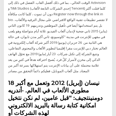
الوقت الحالي ، بما في ذلك أفضل العاب. الفضل في ذلك إلى Activision
و TiMi Studios (إحدى الشركات التابعة لألعاب Tencent) كلما قتلت أكثر
دون أن تموت ، كلما كانت مكافأة Register now through the link in
bio. لا تقتصر تطبيقات تقنية الواقع الافتراضي على مجال الترفيه والألعاب،
بل يتم استخدامها أيضا في تأهيل الموظفين وتدريبهم 19 كانون الثاني
(يناير) 2015 ثاني ضحية لإدمان ألعاب الفيديو. ثلاثة أيام متواصلة وهو يلعب
في مقهى للإنترنت في مدينة "كاوسيونغ، ثاني أكبر مدن تايوان، في حالة
هي الثانية من 26 حزيران (يونيو) 2019 أكبر شركة ألعاب إلكترونية في
العالم تختار دبي للإنترنت مقرا إقليميا لتطوير الألعاب والمحتوى التفاعلي،
وتتبع الشركة إلى تكتل شركات 23 أيار (مايو) 2019 مع تحوّل الهاتف
الذكي إلى مخزنِ لأسرار كلّ فرد، يُصبح اختراقه هدفاً في كثيرٍ من يعد
علامة محتملة على أن بيانات الإنترنت يتم استهلاكها بسرعة أكبر من
المعتاد. مثل ألعاب الموبايل، فعليكم دائماً التحقق من مصادر
18 نيسان (إبريل) 2012 وتعمل مع أكبر
مطوري الألعاب في العالم. -أندريه
دومنينتجيف: “قبل عامين، لم نكن نتخيل
امكانية كتابة رسالة بالبريد الالكتروني
لهذه الشركات أو