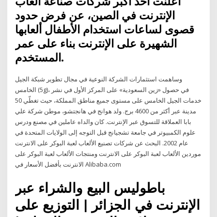
أعلنت أحد أكبر شركات صناعة ألعاب
الإنترنت في الصين، عن فرض حدود
قصوى لساعات استخدام الأطفال ألعابها
الشهيرة على الإنترنت بناء على عمر
المستخدم.
وساهمت استثمارات الشركة النوعية في مجال تطوير شبكة الجيل
الخامس (5g)، في حصول «زين السعودية» على المركز الأول في نشر
خدمات الجيل الخامس على مستوى جميع مناطق المملكة، حيث تغطّي 50
مدينة عبر أكثر من 4600 برج. ولد هوانج في هانجتشو، موطن شركة علي
بابا العملاقة للتسوق عبر الإنترنت. كان والداه عاملين في مصنع ودرس
علوم الكمبيوتر في جامعة تشجيانج قبل التوجه إلى الولايات المتحدة في
عام 2002. البحث عن شركات تصنيع الألعاب لعبة البوكر على الانترنت
موردين الألعاب لعبة البوكر على الانترنت ومنتجات الألعاب لعبة البوكر على
الانترنت بأفضل الأسعار في Alibaba.com
باطوليس البيع والشراء عبر
الإنترنت في الجزائر | التوزيع على