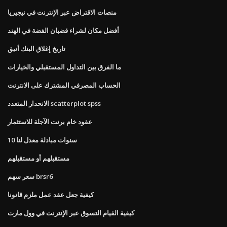
منصات الاقتراض عبر الإنترنت في نيجيريا
أفضل مكان لشراء قضبان الفضة في الهند
تاريخ إغلاق البنك أنيق
ما الفرق بين التداول المستقبلي والخيارات
الحساب المصرفي المشترك على الانترنت
الانحدار المتعدد scatterplot spss
عقود خام برنت الآجلة للاستثمار
10 سنوات مبادلة معدل لنا
مستقبلهم أو مستقبلهم
سعر سهم brsr6
كيفية جعل عقد عمل ملزم قانونا
كيفية القيام التسوق عبر الإنترنت في وول مارت