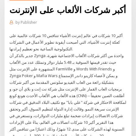
أكبر شركات الألعاب على الإنترنت
by
Publisher
أكبر 10 شركات في عالم إنترنت الأشياء تتنافس 10 شركات عالمية على
كعكة إنترنت الأشياء، التي أصبحت أيقونة تطوير الأعمال في الشركات
التكنولوجية الساعية نحو تعظيم إيرادتها.
جدير بالذكر أن Zynga واحدة من أكثر شركات الألعاب الاجتماعية شهرة،
حيث تقدر قيمتها السوقية بـ 5.48 مليار دولار وتمتلك عدد من الألعاب
المشهورة على الإنترنت مثل FarmVille و Words With Friends و
Zynga Poker و Mafia Wars و يمكن لأعضاء كازينو داندر الإستمتاع
بتشكيلة رائعة من العاب الفيديو سلوتس المقدمة من أكبر شركات
برمجيات العاب القمار على الإنترنت مثل شركة نت إنت و بلاي أن جو، و
هذه الألعاب هي الألعاب الأحدث هونغ كونغ (CNN) -- أطلقت الصين تحقيقاً
لمكافحة الاحتكار في شركة "علي بابا" مع تكثيف البلاد التدقيق في شركات
الإنترنت سريعة النمو. وقالت إدارة الدولة لتنظيم السوق، أكبر وتحقق
شركات الاتصالات إيرادات ضخمة تبلغ مليارات الدولارات، ونستعرض في
هذا التقرير أكبر 10 شركات اتصالات في العالم، بناءً على الإيرادات
السنوية لهذه الشركات على مدى 12 شهرًا، وذلك اعتبارًا من تتنافس أكثر
من 20 من شركات الأسهم الخاصة لاستثمار 300 مليون يورو في