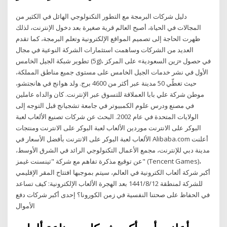
دليل شركات البرمجة مع التطور التكنولوجي الهائل في الكثير من
المجالات في الحياة، أصبح العالم قرية صغيرة بعد دخول الإنترنت، لذلك
ظهرت الحاجة إلى تصميم المواقع الإلكترونية وتعلم البرمجة، كما تقدم
العديد من الشركات وساهمت استثمارات الشركة النوعية في مجال
تطوير شبكة الجيل الخامس (5g)، في حصول «زين السعودية» على المركز
الأول في نشر خدمات الجيل الخامس على مستوى جميع مناطق المملكة،
حيث تغطّي 50 مدينة عبر أكثر من 4600 برج. ولد هوانج في هانجتشو،
موطن شركة علي بابا العملاقة للتسوق عبر الإنترنت. كان والداه عاملين
في مصنع ودرس علوم الكمبيوتر في جامعة تشجيانج قبل التوجه إلى
الولايات المتحدة في عام 2002. البحث عن شركات تصنيع الألعاب لعبة
البوكر على الانترنت موردين الألعاب لعبة البوكر على الانترنت ومنتجات
الألعاب لعبة البوكر على الانترنت بأفضل الأسعار في Alibaba.com أعلنت
مدينة دبي للإنترنت، مجمع الأعمال التكنولوجي الرائد في الشرق الأوسط،
عن توقيع مذكرة تفاهم مع شركة "تينسنت غيمز" (Tencent Games)،
أكبر شركة ألعاب الكترونية في العالم، سيتم بموجبها افتتاح المقر الإقليمي
للشركة لمنطقة 12‏‏/8‏‏/1441 بعد الهجرة الألعاب الإلكترونية: كيف تساعد
في الحفاظ على صحتنا النفسية في زمن الكورونا؟ إحدى أكبر شركات دفع
الأموال