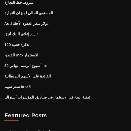
شروط خط التجارة
المستوى الحالي لميزان التجارة
Aud دولار سعر العقود الآجلة
تاريخ إغلاق البنك أنيق
تذكرة فضية 120
القطن mcx الاستثمار
52 أسبوع الرسم البياني itc
الفائدة على الأسهم البريطانية
سعر سهم brsr6
كيفية البدء في الاستثمار في صناديق المؤشرات أستراليا
Featured Posts